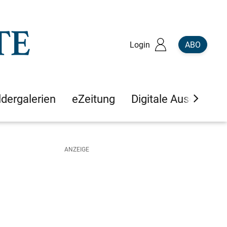
Login
ABO
ldergalerien
eZeitung
Digitale Ausgaben