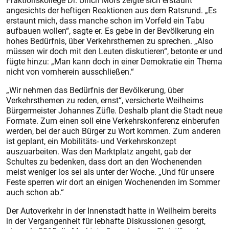
Fraktionskollege Dr. Ulrich Mors zeigte sich erstaunt
angesichts der heftigen Reaktionen aus dem Ratsrund. „Es
erstaunt mich, dass manche schon im Vorfeld ein Tabu
aufbauen wollen“, sagte er. Es gebe in der Bevölkerung ein
hohes Bedürfnis, über Verkehrsthemen zu sprechen. „Also
müssen wir doch mit den Leuten diskutieren“, betonte er und
fügte hinzu: „Man kann doch in einer Demokratie ein Thema
nicht von vornherein ausschließen.“
„Wir nehmen das Bedürfnis der Bevölkerung, über
Verkehrsthemen zu reden, ernst“, versicherte Weilheims
Bürgermeister Johannes Züfle. Deshalb plant die Stadt neue
Formate. Zum einen soll eine Verkehrskonferenz einberufen
werden, bei der auch Bürger zu Wort kommen. Zum anderen
ist geplant, ein Mobilitäts- und Verkehrskonzept
auszuarbeiten. Was den Marktplatz angeht, gab der
Schultes zu bedenken, dass dort an den Wochenenden
meist weniger los sei als unter der Woche. „Und für unsere
Feste sperren wir dort an einigen Wochenenden im Sommer
auch schon ab.“
Der Autoverkehr in der Innenstadt hatte in Weilheim bereits
in der Vergangenheit für lebhafte Diskussionen gesorgt,