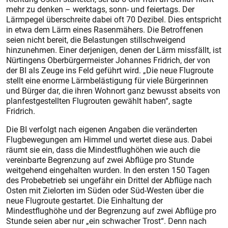
mehr zu denken – werktags, sonn- und feiertags. Der
Lärmpegel überschreite dabei oft 70 Dezibel. Dies entspricht
in etwa dem Lärm eines Rasenmähers. Die Betroffenen
seien nicht bereit, die Belastungen stillschweigend
hinzunehmen. Einer derjenigen, denen der Lärm missfällt, ist
Nürtingens Oberbürgermeister Johannes Fridrich, der von
der BI als Zeuge ins Feld geführt wird. „Die neue Flugroute
stellt eine enorme Lärmbelästigung für viele Bürgerinnen
und Bürger dar, die ihren Wohnort ganz bewusst abseits von
planfestgestellten Flugrouten gewählt haben“, sagte
Fridrich.
Die BI verfolgt nach eigenen Angaben die veränderten
Flugbewegungen am Himmel und wertet diese aus. Dabei
räumt sie ein, dass die Mindestflughöhen wie auch die
vereinbarte Begrenzung auf zwei Abflüge pro Stunde
weitgehend eingehalten wurden. In den ersten 150 Tagen
des Probebetrieb sei ungefähr ein Drittel der Abflüge nach
Osten mit Zielorten im Süden oder Süd-Westen über die
neue Flugroute gestartet. Die Einhaltung der
Mindestflughöhe und der Begrenzung auf zwei Abflüge pro
Stunde seien aber nur „ein schwacher Trost“. Denn nach