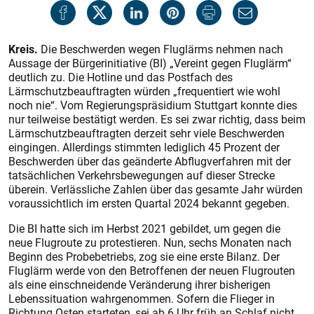
Kreis.
Die Beschwerden wegen Fluglärms nehmen nach
Aussage der Bürgerinitiative (BI) „Vereint gegen Fluglärm“
deutlich zu. Die Hotline und das Postfach des
Lärmschutzbeauftragten würden „frequentiert wie wohl
noch nie“. Vom Regierungspräsidium Stuttgart konnte dies
nur teilweise bestätigt werden. Es sei zwar richtig, dass beim
Lärmschutzbeauftragten derzeit sehr viele Beschwerden
eingingen. Allerdings stimmten lediglich 45 Prozent der
Beschwerden über das geänderte Abflugverfahren mit der
tatsächlichen Verkehrsbewegungen auf dieser Strecke
überein. Verlässliche Zahlen über das gesamte Jahr würden
voraussichtlich im ersten Quartal 2024 bekannt gegeben.
Die BI hatte sich im Herbst 2021 gebildet, um gegen die
neue Flugroute zu protestieren. Nun, sechs Monaten nach
Beginn des Probebetriebs, zog sie eine erste Bilanz. Der
Fluglärm werde von den Betroffenen der neuen Flugrouten
als eine einschneidende Veränderung ihrer bisherigen
Lebenssituation wahrgenommen. Sofern die Flieger in
Richtung Osten starteten, sei ab 6 Uhr früh an Schlaf nicht