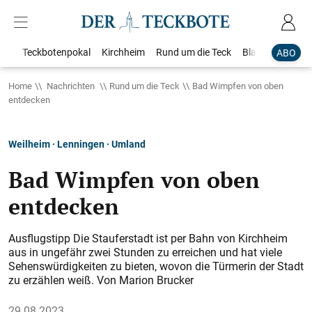
Teckbotenpokal
Kirchheim
Rund um die Teck
Blaulicht
Loka
ABO
Home
Nachrichten
Rund um die Teck
Bad Wimpfen von oben
entdecken
Weilheim · Lenningen · Umland
Bad Wimpfen von oben
entdecken
Ausflugstipp Die Stauferstadt ist per Bahn von Kirchheim
aus in ungefähr zwei Stunden zu erreichen und hat viele
Sehenswürdigkeiten zu bieten, wovon die Türmerin der Stadt
zu erzählen weiß. Von Marion Brucker
29.08.2023