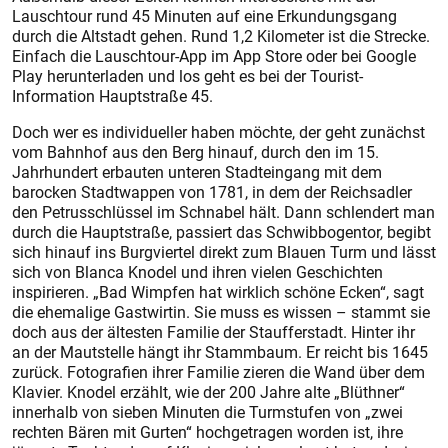
Lauschtour rund 45 Minuten auf eine Erkundungsgang
durch die Altstadt gehen. Rund 1,2 Kilometer ist die Strecke.
Einfach die Lauschtour-App im App Store oder bei Google
Play herunterladen und los geht es bei der Tourist-
Information Hauptstraße 45.
Doch wer es individueller haben möchte, der geht zunächst
vom Bahnhof aus den Berg hinauf, durch den im 15.
Jahrhundert erbauten unteren Stadteingang mit dem
barocken Stadtwappen von 1781, in dem der Reichsadler
den Petrusschlüssel im Schnabel hält. Dann schlendert man
durch die Hauptstraße, passiert das Schwibbogentor, begibt
sich hinauf ins Burgviertel direkt zum Blauen Turm und lässt
sich von Blanca Knodel und ihren vielen Geschichten
inspirieren. „Bad Wimpfen hat wirklich schöne Ecken“, sagt
die ehemalige Gastwirtin. Sie muss es wissen – stammt sie
doch aus der ältesten Familie der Staufferstadt. Hinter ihr
an der Mautstelle hängt ihr Stammbaum. Er reicht bis 1645
zurück. Fotografien ihrer Familie zieren die Wand über dem
Klavier. Knodel erzählt, wie der 200 Jahre alte „Blüthner“
innerhalb von sieben Minuten die Turmstufen von „zwei
rechten Bären mit Gurten“ hochgetragen worden ist, ihre