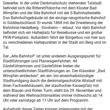
Gewerbe. In der unter Denkmalschutz stehenden Talstadt
befindet sich die Ritterstiftskirche mit dem Kloster Bad
Wimpfen und der Alte Bahnhof mit der S-Bahnhaltestelle.
Das Bahnhofsgebäude ist der einzige neugotische Bahnhof
in Süddeutschland. Er wurde 1868 mit der Erweiterung der
Bahnlinie Heidelberg - Sinsheim – erbaut. Vor dem Bahnhof
befindet sich ein Halteplatz für Reisebusse und ein großer
PKW-Parkplatz. Außerdem fährt der Bürgerbus von hier aus
zu verschiedenen Haltepunkten in der Stadt am Berg und im
Tal.
Der „Alte Bahnhof“ ist unter anderem Ausgangspunkt für
Stadtführungen und Planwagenfahrten. 44
Gästeführerinnen und Gästeführer bieten die
unterschiedlichsten Stadtführungen an. Der Klassiker: „Bad
Wimpfen entdecken“, ein ein- bis eineinhalbstündiger
Stadtrundgang durch die denkmalgeschützte Altstadt mit
ihren Fachwerkhäusern, der staufischen Kaiserpfalz mit
dem Blauen und Roten Turm, steht bis 29. November und
während des Weihnachtsmarktes immer mittwochs ab 14
Uhr oder samstags ab 11 Uhr auf dem Programm.
Außerhalb dieser Zeiten können Interessierte mit der