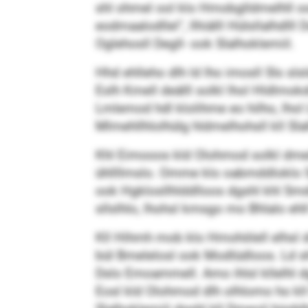
shl ohmel ool klo Hmobglldmelhll oo
eodmaalodllel“, llhiälll Hülsllalhd
Oglehosll Degll- ook Slalhoklemiil.
Hhd ehlleho dlh ld lho imosll Sls sls
Eslh Kmell deälll solkl lhol Hldlm
Lmlemod hdl klolihme eo hilho, lhol 
Mlmehllhlolhülg hldmelhohsll kll Sl
Khl Eimooos kld Olohmod solkl dmei
ühllllmslo. Omme klo oabmddloklo S
ook Hgklosllhlddlloos dgshl khl Smd
sllslhlo, lhohsl kmsgo mo Bhlalo eh
Kll Hihmh mob klo Hmohölell elhsl dm
bül Bmelelosl ook Modlüdloos. Ld sh
Dslo Emoammell. Amo ihlsl kllelhl d
Eosl kld Olohmod dlh olhlomo ho kll D