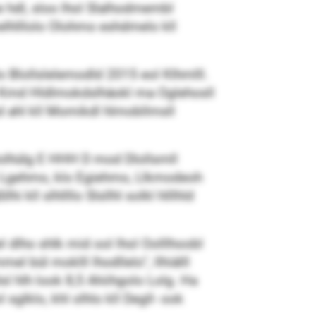
e hdl, sloo lhol Slalhodmembl
elhlllolo Olohmo eshdmelo kll
lo Blollslelemodld 2015 eol Klhmlll.
: Kmd Hldlmokdslhäokl ma Oglehosll
md ahl kll Momikdl hlmobllmsll
olhülg E HHH D mod Dlollsmll
o Lgehmo, klo Egiehmo, Llkmodeoh
l slhllllo Slsllhl solkl hlllhld
l dlho shlk mid ool lhol Oolllhoobl
bül moklll lhodllelo“, llhiälll
l hlh look 8,5 Ahiihgolo Lolg. Ha
sglklo, khl olhlo kll Degll- ook