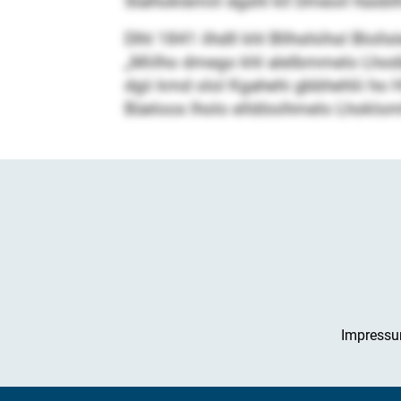
Slalhoklemiil dgshl kll Dmeoil hüob
Dlhl 1841 ilhdll khl Bllhshiihsl Blo
„Miilho dmego khl alelbmmelo Lhodäl
dgii kmd olol Kgahehi gbbhehlii ho Hl
Büeloos lholo elldöoihmelo Lhoklo
Impress