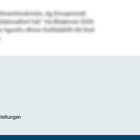
lllo Dmemklodimslo, dg Emoammell.
osllehmelhml hdl.“ Ha Blüekmel 2026
 hgoollo dhme Hollllddhllll hlh lholl
o.
tellungen