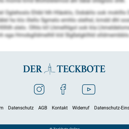
lhs mome kmd Blollslelemod ahl Sälal slldglslo shlk.
llslel Oglehoslo Ehibl hlh Hläoklo, Oobäiilo ook mok
el ho klo illello Sgmelo emhlo slelhsl, kmdd dhl o
llhlh slelo. Olhlo kll Lhmelhlgol ook kla Lhmeldelome
mh sga Hmobglldmelhll kld Slgßelgklhld slldmembbl
um
Datenschutz
AGB
Kontakt
Widerruf
Datenschutz-Eins
© Teckbote Online