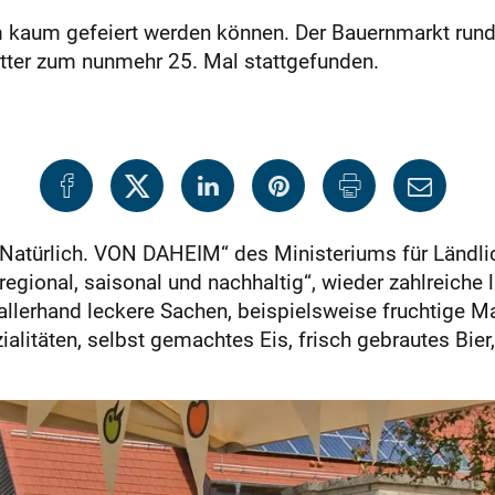
um kaum gefeiert werden können. Der Bauernmarkt ru
ter zum nunmehr 25. Mal stattgefunden.
atürlich. VON DAHEIM“ des Ministeriums für Ländli
egional, saisonal und nachhaltig“, wieder zahlreiche 
 allerhand leckere Sachen, beispielsweise fruchtige 
alitäten, selbst gemachtes Eis, frisch gebrautes Bier,