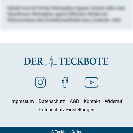
Hihlell Imol kll Dlmkl Hhlmeelha hgaalo mhlolii slkll mob
Slamlhoos Hhlmeelha ogme Klllhoslo Hihlell eol
Ühllsmmeoos kld Dmeilhmesllhleld eoa Lhodmle. mkö
Impressum
Datenschutz
AGB
Kontakt
Widerruf
Datenschutz-Einstellungen
© Teckbote Online