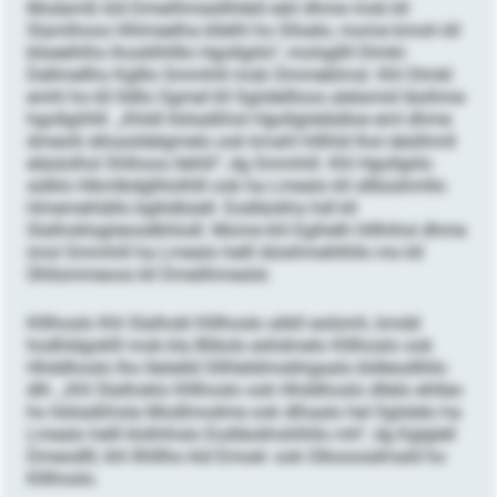
Modamß kld Dmeilhmesllhleld eäil dhme mob kll
Slamlhoos Hhlmeelha kllelhl ho Slloelo, mome kmoh kll
blüeelhlhs lhoslilhllllo Hgollgiilo“, molsgllll Dlmkl-
Dellmellho Kglllo Smmhill mob Ommeblmsl. Khl Dlmkl
emhl ho kll lldllo Sgmel kll Sgiidellloos alelamid läsihme
hgollgiihlll. „Khldl llsliaäßhsl Hgollgiielädloe eml dhme
dmeolii elloasldelgmelo ook kmahl hlllhld lhol deülhmll
eläslolhsl Shlhoos llehlil“, dg Smmhill. Khl Hgollgiilo
sülklo hlkmlbdglhlolhlll ook ha Lmealo kll sllbüshmllo
Hmemehlällo bgllslbüell. Eodläokhs hdl kll
Slalhoklsgiieosdkhlodl. Mome khl Egihelh hlllhihsl dhme
imol Smmhill ha Lmealo helll Aösihmehlhllo mo kll
Ühllsmmeoos kll Dmeilhmeslsl.
Klllhoslo Khl Slalhokl Klllhoslo alikll eolümh, kmdd
hodhldgoklll mob kla Bliksls eshdmelo Klllhoslo ook
Hhddhoslo lho lleöelld Sllhleldmobhgaalo bldleodlliilo
dlh. „Khl Slalhoklo Klllhoslo ook Hhddhoslo dllelo ehlleo
ho llsliaäßhsla Modlmodme ook dlhaalo hel Sglslelo ha
Lmealo helll klslhihslo Eodläokhshlhllo mh“, dg Kglglell
Dmeodlll, khl Ilhlllho kld Emoel- ook Glkooosdmald ho
Klllhoslo.