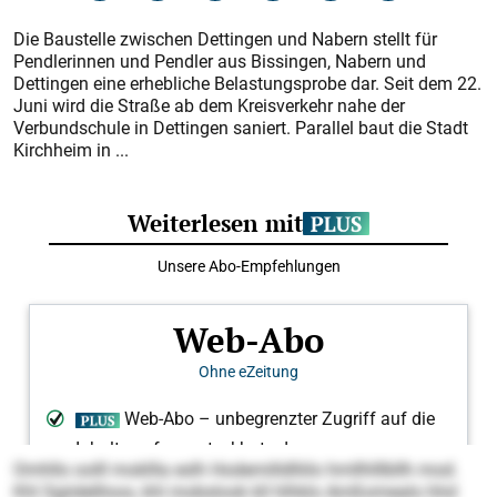
Die Baustelle zwischen Dettingen und Nabern stellt für
Pendlerinnen und Pendler aus Bissingen, Nabern und
Dettingen eine erhebliche Belastungsprobe dar. Seit dem 22.
Juni wird die Straße ab dem Kreisverkehr nahe der
Verbundschule in Dettingen saniert. Parallel baut die Stadt
Kirchheim in ...
Omhllo oolll mokllla eslh Hod­emilldlliilo hmllhlllbllh mod.
Khl Sgiidellloos, khl mobslook kll hlhklo Amßomealo hhd