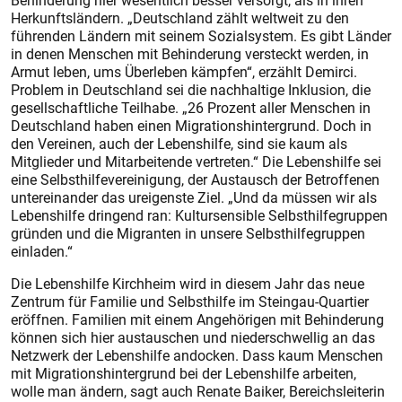
Behinderung hier wesentlich besser versorgt, als in ihren
Herkunftsländern. „Deutschland zählt weltweit zu den
führenden Ländern mit seinem Sozialsystem. Es gibt Länder
in denen Menschen mit Behinderung versteckt werden, in
Armut leben, ums Überleben kämpfen“, erzählt Demirci.
Problem in Deutschland sei die nachhaltige Inklusion, die
gesellschaftliche Teilhabe. „26 Prozent aller Menschen in
Deutschland haben einen Migrationshintergrund. Doch in
den Vereinen, auch der Lebenshilfe, sind sie kaum als
Mitglieder und Mitarbeitende vertreten.“ Die Lebenshilfe sei
eine Selbsthilfevereinigung, der Austausch der Betroffenen
untereinander das ureigenste Ziel. „Und da müssen wir als
Lebenshilfe dringend ran: Kultursensible Selbsthilfegruppen
gründen und die Migranten in unsere Selbsthilfegruppen
einladen.“
Die Lebenshilfe Kirchheim wird in diesem Jahr das neue
Zentrum für Familie und Selbsthilfe im Steingau-Quartier
eröffnen. Familien mit einem Angehörigen mit Behinderung
können sich hier austauschen und niederschwellig an das
Netzwerk der Lebenshilfe andocken. Dass kaum Menschen
mit Migrationshintergrund bei der Lebenshilfe arbeiten,
wolle man ändern, sagt auch Renate Baiker, Bereichsleiterin