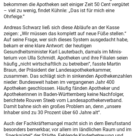
bekommen die Apotheken seit einiger Zeit 50 Cent vergütet
– viel zu wenig, findet Kühnle: „Das ist für mich eine
Ohrfeige.“
Andreas Schwarz ließ sich diese Abläufe an der Kasse
zeigen: „Wir müssen das komplett auf neue Füße stellen.“
Auf seine Frage, wer sich dieses System ausgedacht habe,
bekam er eine klare Antwort: der heutigen
Gesundheitsminister Karl Lauterbach, damals im Minis­
terium von Ulla Schmidt. Apotheken und ihre Filialen seien
häufig „nicht wirtschaftlich zu betreiben“, fasste Martin
Braun, der Präsident der Landes­apothekerkammer,
zusammen. Das schlägt sich in sinkenden Apothekenzahlen
nieder: Bundesweit haben im vergangenen Jahr 400
Apotheken geschlossen. Häufig fänden Apotheker und
Apothekerinnen in Baden-Würt­temberg keine Nachfolger,
berichtete Rouven Steeb vom Landesapothekerverband.
Damit bahne sich ein großes Problem an, denn „unsere
Inhaber sind zu 30 Prozent über 60 Jahre alt“.
Auch der Fachkräftemangel macht sich in dem Berufsstand
besonders bemerkbar, vor allem im ländlichen Raum und im
„Speckgürtel“ der Städte. Fehlende Kinderbetreuung und