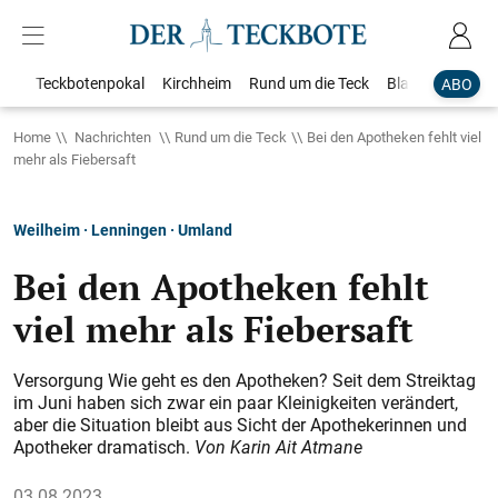
Teckbotenpokal
Kirchheim
Rund um die Teck
Blaulicht
Loka
ABO
Home
Nachrichten
Rund um die Teck
Bei den Apotheken fehlt viel
mehr als Fiebersaft
Weilheim · Lenningen · Umland
Bei den Apotheken fehlt
viel mehr als Fiebersaft
Versorgung Wie geht es den Apotheken? Seit dem Streiktag
im Juni haben sich zwar ein paar Kleinigkeiten ver­ändert,
aber die Situation bleibt aus Sicht der Apothekerinnen und
Apotheker dramatisch.
Von Karin Ait Atmane
03.08.2023