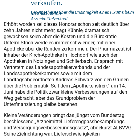
verkaufen.
Der Apotheker über die Unsinnigkeit eines Fixums beim
Matthias Kühnle
Arzneimittelverkauf
Erhöht worden sei dieses Honorar schon seit deutlich über
zehn Jahren nicht mehr, sagt Kühnle, dramatisch
gewachsen seien aber die Kosten und die Bürokratie.
Unterm Strich werde es immer schwieriger, mit einer
Apotheke über die Runden zu kommen. Der Pharmazeut ist
Inhaber der Kirch-Apotheke in Hochdorf wie auch der
Apotheken in Notzingen und Schlierbach. Er sprach mit
Vertretern des Landesapothekerverbands und der
Landesapothekerkammer sowie mit dem
Landtagsabgeordneten Andreas Schwarz von den Grünen
über die Problematik. Seit dem „Apothekenstreik“ am 14.
Juni habe die Politik zwar kleine Verbesserungen auf den
Weg gebracht, aber das Grundproblem der
Unterfinanzierung bleibe bestehen.
Kleine Veränderungen bringt das jüngst vom Bundestag
beschlossene „Arzneimittel-Liefer­engpassbekämpfungs-
und Versorgungsverbesserungsgesetz“, abgekürzt ALBVVG.
Seine Zielrichtung war, Lieferschwierigkeiten