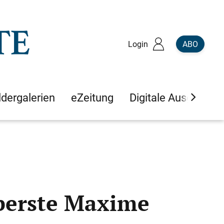
Login
ABO
ldergalerien
eZeitung
Digitale Ausgaben
oberste Maxime