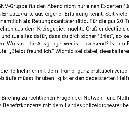
SNV-Gruppe für den Abend nicht nur einen Experten fü
insatzkräfte aus eigener Erfahrung kennt. Seit vielen 
namtlich als Rettungssanitäter tätig. Für die gut 20 
ren aus dem Kreisgebiet machte Gräßler deutlich, da
e und tue alles dafür, dass du dich sicher fühlst“, so s
ren: Wo sind die Ausgänge, wer ist anwesend? Ist am E
fe: „Bleibt freundlich.“ Wichtig sei dabei, deeskaliere
.
 die Teilnehmer mit dem Trainer ganz praktisch vers
Abläufe müsst ihr üben“, gibt er den begeisterten He
s Briefing zu rechtlichen Fragen bei Notwehr- und Not
s Benefizkonzerts mit dem Landespolizeiorchester b