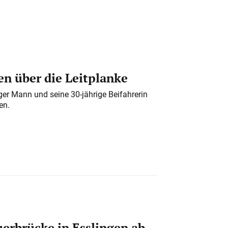
n über die Leitplanke
iger Mann und seine 30-jährige Beifahrerin
en.
erbrücke in Esslingen ab