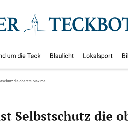
nd um die Teck
Blaulicht
Lokalsport
Bi
bstschutz die oberste Maxime
ist Selbstschutz die 