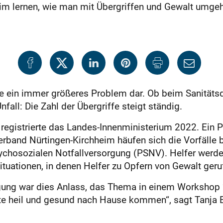
eim lernen, wie man mit Übergriffen und Gewalt umgeh
fte ein immer größeres Problem dar. Ob beim Sanitäts
all: Die Zahl der Übergriffe steigt ständig.
registrierte das Landes-Innenministerium 2022. Ein P
rband Nürtingen-Kirchheim häufen sich die Vorfälle b
sychosozialen Notfallversorgung (PSNV). Helfer werde
Situationen, in denen Helfer zu Opfern von Gewalt ger
gung war dies Anlass, das Thema in einem Workshop ‘
fte heil und gesund nach Hause kommen“, sagt Tanja B