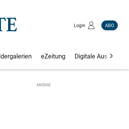
Login
ABO
ldergalerien
eZeitung
Digitale Ausgaben