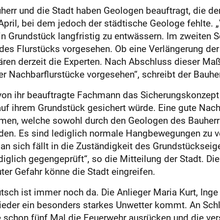
uherr und die Stadt haben Geologen beauftragt, die 
 April, bei dem jedoch der städtische Geologe fehlte.
Grundstück langfristig zu entwässern. Im zweiten Sch
es Flurstücks vorgesehen. Ob eine Verlängerung der
ären derzeit die Experten. Nach Abschluss dieser Ma
r Nachbarflurstücke vorgesehen“, schreibt der Bauher
 von ihr beauftragte Fachmann das Sicherungskonzept 
uf ihrem Grundstück gesichert würde. Eine gute Nach
men, welche sowohl durch den Geologen des Bauherr
den. Es sind lediglich normale Hangbewegungen zu ve
n sich fällt in die Zuständigkeit des Grundstückseig
glich gegengeprüft“, so die Mitteilung der Stadt. D
er Gefahr könne die Stadt eingreifen.
tsch ist immer noch da. Die Anlieger Maria Kurt, Ing
wieder ein besonders starkes Unwetter kommt. An Schl
e schon fünf Mal die Feuerwehr ausrücken und die vers