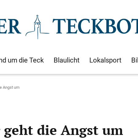
nd um die Teck
Blaulicht
Lokalsport
Bi
ie Angst um
 geht die Angst um