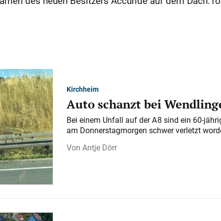
amen des neuen Besitzers Accuride auf dem Dach.To
Kirchheim
Auto schanzt bei Wendlinge
Bei einem Unfall auf der A 8 sind ein 60-jähr
am Donnerstagmorgen schwer verletzt word
Antje Dörr