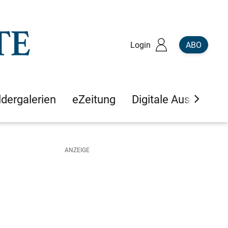
Login
ABO
ldergalerien
eZeitung
Digitale Ausgaben