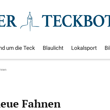
nd um die Teck
Blaulicht
Lokalsport
Bi
ahnen
neue Fahnen