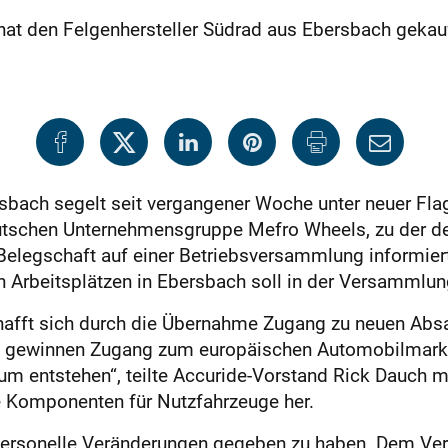
at den Felgenhersteller Südrad aus Ebersbach gekauf
sbach segelt seit vergangener Woche unter neuer Fla
tschen Unternehmensgruppe Mefro Wheels, zu der der
 Belegschaft auf einer Betriebsversammlung informier
 Arbeitsplätzen in Ebersbach soll in der Versammlu
hafft sich durch die Übernahme Zugang zu neuen Absa
n gewinnen Zugang zum europäischen Automobilmarkt 
 entstehen“, teilte Accuride-Vorstand Rick Dauch m
e Komponenten für Nutzfahrzeuge her.
ersonelle Veränderungen gegeben zu haben. Dem Ver