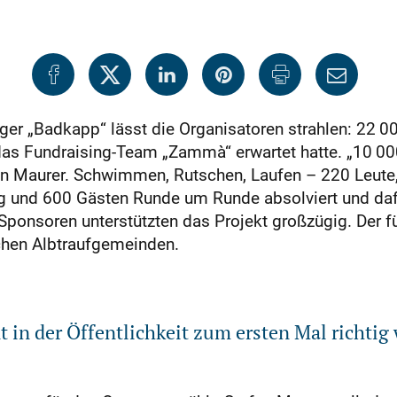
er „Badkapp“ lässt die Organisatoren strahlen: 22 
s Fundraising-Team „Zammà“ erwartet hatte. „10 000 
an Maurer. Schwimmen, Rutschen, Laufen – 220 Leute, d
g und 600 Gästen Runde um Runde absolviert und daf
nsoren unterstützten das Projekt großzügig. Der fünfs
chen Albtraufgemeinden.
t in der Öffentlichkeit zum ersten Mal richt