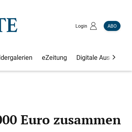
Login
ABO
ldergalerien
eZeitung
Digitale Ausgaben
000 Euro zusammen