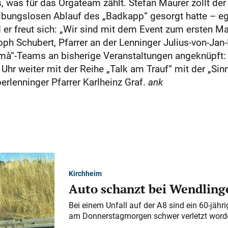
s, was für das Orgateam zählt. Stefan Maurer zollt de
eibungslosen Ablauf des „Badkapp“ gesorgt hatte – eg
er freut sich: „Wir sind mit dem Event zum ersten Mal 
 Schubert, Pfarrer an der Lenninger Julius-von-Jan-
“-Teams an bisherige Veranstaltungen angeknüpft: 
r weiter mit der Reihe „Talk am Trauf“ mit der „Sinn
rlenninger Pfarrer Karlheinz Graf.
ank
Kirchheim
Auto schanzt bei Wendlinge
Bei einem Unfall auf der A 8 sind ein 60-jähr
am Donnerstagmorgen schwer verletzt word