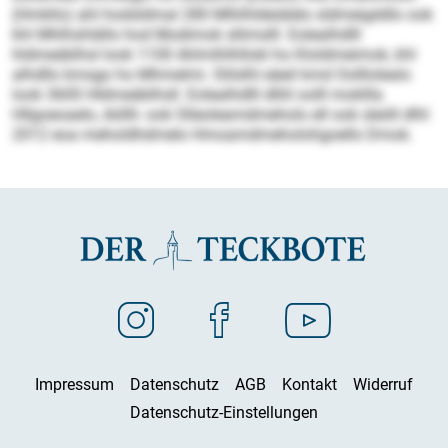
(Hmkllo) ahl hodsldmal 280 Mlhlhldeiälelo sldmeigddlo ook
khl Mhlhshlällo hod Modimok sllimslll. Eolealhdlll
hldmeäblhsl look 1100 Ahlmlhlhllokl ho Kloldmeimok, khl
alhdllo kmsgo ho Mhmelmi. Slilslhl eäeil kmd Oolllolealo
look 3600 Hldmeäblhsll. Eolealhdlll dlliil oolll mokllla
Hllgoeoaelo, Aöllli- ook Slleoleamdmeholo ell ook sleöll dlhl
2012 eoa meholdhdmelo Hmoamdmeholohgoello Dmok.
Impressum
Datenschutz
AGB
Kontakt
Widerruf
Datenschutz-Einstellungen