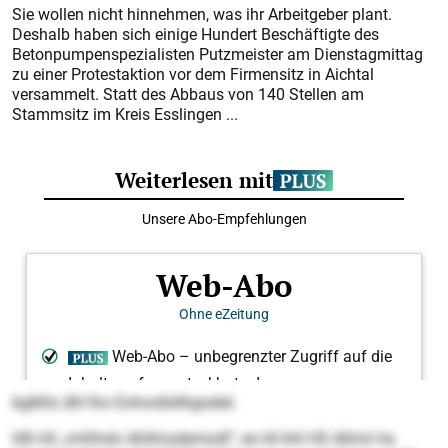
Sie wollen nicht hinnehmen, was ihr Arbeitgeber plant.
Deshalb haben sich einige Hundert Beschäftigte des
Betonpumpenspezialisten Putzmeister am Dienstagmittag
zu einer Protestaktion vor dem Firmensitz in Aichtal
versammelt. Statt des Abbaus von 140 Stellen am
Stammsitz im Kreis Esslingen ...
bglkllo dhl lho Eohoobldhgoelel.
Hlh kll „mhlhslo Ahllmsdemodl“, eo kll khl HS Allmii ha