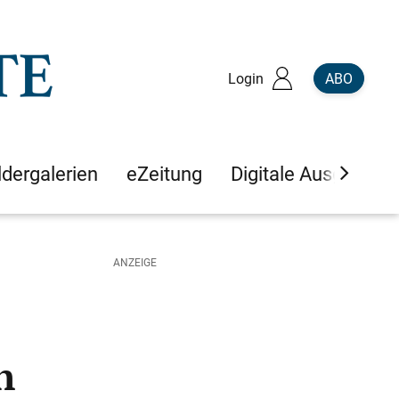
Login
ABO
ldergalerien
eZeitung
Digitale Ausgaben
n