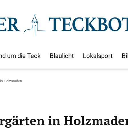
nd um die Teck
Blaulicht
Lokalsport
Bi
 in Holzmaden
ergärten in Holzmade