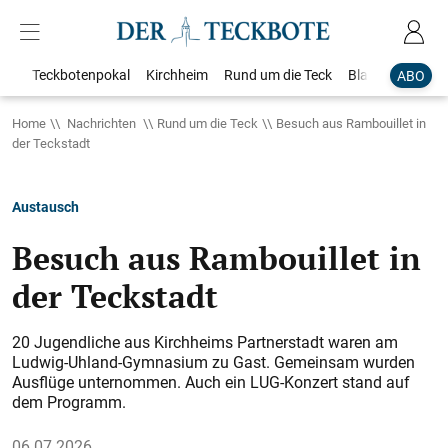
Teckbotenpokal
Kirchheim
Rund um die Teck
Blaulicht
Loka
ABO
Home
Nachrichten
Rund um die Teck
Besuch aus Rambouillet in
der Teckstadt
Austausch
Besuch aus Rambouillet in
der Teckstadt
20 Jugendliche aus Kirchheims Partnerstadt waren am
Ludwig-Uhland-Gymnasium zu Gast. Gemeinsam wurden
Ausflüge unternommen. Auch ein LUG-Konzert stand auf
dem Programm.
06.07.2026