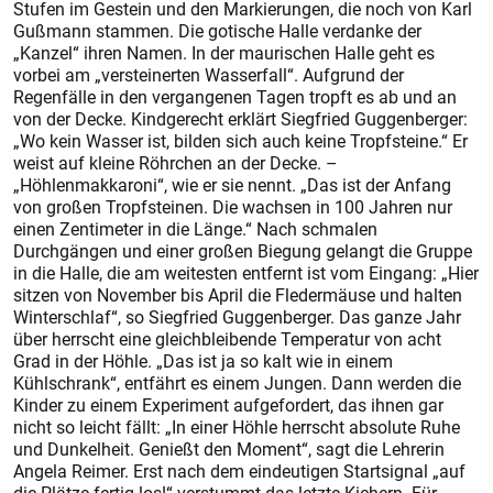
Stufen im Gestein und den Markierungen, die noch von Karl
Gußmann stammen. Die gotische Halle verdanke der
„Kanzel“ ihren Namen. In der maurischen Halle geht es
vorbei am „versteinerten Wasserfall“. Aufgrund der
Regenfälle in den vergangenen Tagen tropft es ab und an
von der Decke. Kindgerecht erklärt Siegfried Guggenberger:
„Wo kein Wasser ist, bilden sich auch keine Tropfsteine.“ Er
weist auf kleine Röhrchen an der Decke. –
„Höhlenmakkaroni“, wie er sie nennt. „Das ist der Anfang
von großen Tropfsteinen. Die wachsen in 100 Jahren nur
einen Zentimeter in die Länge.“ Nach schmalen
Durchgängen und einer großen Biegung gelangt die Gruppe
in die Halle, die am weitesten entfernt ist vom Eingang: „Hier
sitzen von November bis April die Fledermäuse und halten
Winterschlaf“, so Siegfried Guggenberger. Das ganze Jahr
über herrscht eine gleichbleibende Temperatur von acht
Grad in der Höhle. „Das ist ja so kalt wie in einem
Kühlschrank“, entfährt es einem Jungen. Dann werden die
Kinder zu einem Experiment aufgefordert, das ihnen gar
nicht so leicht fällt: „In einer Höhle herrscht absolute Ruhe
und Dunkelheit. Genießt den Moment“, sagt die Lehrerin
Angela Reimer. Erst nach dem eindeutigen Startsignal „auf