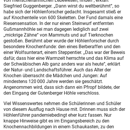
von menschenähnlichen Lebewesen, finden“, erklärt
Siegfried Guggenberger. „Dann wirst du weltberühmt“, so
habe sich der Höhlenforscher gedacht. Insgesamt stieß er
auf Knochenteile von 600 Skeletten. Der Fund damals eine
Riesensensation. In der nur einen Steinwurf entfernten
Gußmannhöhle sei man dagegen lediglich auf zwei
„mickrige Zähne“ von Mammuts und auf Tierknochen
gestoßen. Berühmt aber wurde der Höhlenforscher durch
besondere Knochenfunde: den eines Berberaffen und den
einer Wolfsunterart, einem Steppentier. „Das war der Beweis
dafür, dass hier eine Warmzeit herrschte und das Klima auf
der Schwäbischen Alb ganz anders war als heute“, erklärt
der Natur- und Landschaftsführer. Auch das Alter der
Knochen überrascht die Mädchen und Jungen: Auf
mindestens 120 000 Jahre werden sie geschätzt.
Angenommen wird, dass sich dann ein Pfropf bildete, der
den Eingang der Gutenberger Höhle verschloss.
Viel Wissenswertes nehmen die Schülerinnen und Schüler
von diesem Ausflug nach Hause mit. Drinnen muss sich der
Höhlenführer pandemiebedingt eher kurz fassen. Nur
knappe Hinweise gibt es im Eingangsbereich zu den
Knochennachbildungen in einem Schaukasten, zu den