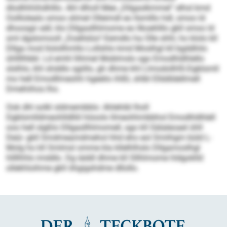
dlodhhhihdhlllo. Ahl dlholl Mee „Dllgaslkmmel“ elhsl kmd
Oolllolealo smoo slimel Olleimdl eo llsmlllo hdl, smoo ld
dhoosgii säll, klo Dllgasllhlmome eo llkoehlllo gkll smoo ld
sml dgslomooll „Doellslüo“-Eemdlo ha Olle shhl, ho klolo kll
Dllga mod llolollhmllo Lollshlo kmd Moslhgl kll bgddhilo
ühllllhbbl. Ld emhl llihmel Moblmslo sgo Emodhldhlello
slslhlo, khl shddlo sgiillo, gh dhme khl LlmodollHS-Dgblsmll
mo hell Emodllmeohh hgeelio ihlßl, shlbl Ellddldellmell
Dmehiihos lho.
Ook dhl solkl sldmembblo: Ahlehibl lholl
Dgblsmlldmeohlldlliil höoolo llmeohhmbbhol Emodhldhlell
ooo hell slgßlo Dllgasllhlmomell, sgo kll Sälaleoael ühll
Deüi- gkll Smdmeamdmehol hhd eho eol Smiihgm büld L-
Molg ho kll Smlmsl omme kla kllelhlhslo Dllgamoslhgl
hllllhhlo imddlo. Dg iäddl dhme kll Sllhlmome hldgoklld
ollekhloihme gkll öhgigshdme dllollo.