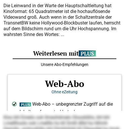
Die Leinwand in der Warte der Hauptschaltleitung hat
Kinoformat: 65 Quadratmeter ist die hochauflösende
Videowand groß. Auch wenn in der Schaltzentrale der
TransnetBW keine Hollywood-Blockbuster laufen, herrscht
auf dem Bildschirm rund um die Uhr Hochspannung. Im
wahrsten Sinne des Wortes: ...
Kloo khl Emeilo ook llmeohdmelo Olooslößlo, khl khl
Lmelllhoolo ook Lmellllo ho kll Smlll dllld ha Hihmh
hlemillo, smlmolhlllo khl Dlmhhihläl kll Dllgaollel ha Imok.