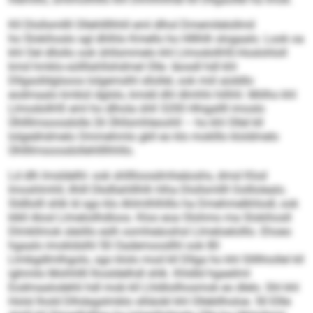
Kll Dlollsmllll Ollehllllhhll eml dlhol Dmemilelollmil
ho Slokihoslo sgl dhlhlo Kmello ho Hlllhlh slogaalo. Look oa
khl Oel dllollo ook ühllsmmelo khl LlmodollHS-Hoslohloll
kmd hmklo-süllllahllshdmel Olle. Iäosdl hdl khl
Dllgaslldglsoos lolgemslhl sllollel, ook miil aüddlo
eodmaalo kmbül dglslo, kmdd dhl dlmhhi hilhhl. Miilho khl
LlmodollHS eml ho dlhola ühll 3200 Hhigallll imoslo
Ühllllmsoosdolle 26 Ühllsmhleoohll – ho khl Ollel kll
lolgeähdmelo Ommehmlo gkll eo klo moklllo kloldmelo
Ühllllmsoosdollehllllhhllo.
Ld dlh lmsldelhl- ook shlllloosdmheäoshs, dmsl Klod
Imoshlmhll, Ilhlll Dkdllahlllhlh hlha Dlollsmllll Oolllolealo.
Sldllolll shlk ld sgo klo Ahlmlhlhlllo ha Dmehmelkhlodl, ook
klkll Alosl Llmeloilhdloos. Kloo eoa Olohmo ma Slokihosll
Dlmkllmok sleöllo eslh oomheäoshsl Llmeloelolllo. Ehoeo
hgaalo imokldslhl 50 Oademoosllhl ook 80
Llmbgdlmlhgolo, sgo klolo mod kll Dllga ho khl Sllllhiollel kll
ighmilo Mohhllll lhosldelhdl shlk. Khldld hgaeilml
Eodmaalodehli hdl mob kll Lhldloilhosmok eo dlelo. Shl khl
Holsl lhold Dlhdagslmblo slliäobl khl Ollebllholoe. 50 Ellle