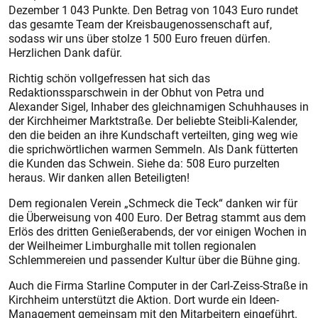
Dezember 1 043 Punkte. Den Betrag von 1043 Euro rundet
das gesamte Team der Kreisbaugenossenschaft auf,
sodass wir uns über stolze 1 500 Euro freuen dürfen.
Herzlichen Dank dafür.
Richtig schön vollgefressen hat sich das
Redaktionssparschwein in der Obhut von Petra und
Alexander Sigel, Inhaber des gleichnamigen Schuhhauses in
der Kirchheimer Marktstraße. Der beliebte Steibli-Kalender,
den die beiden an ihre Kundschaft verteilten, ging weg wie
die sprichwörtlichen warmen Semmeln. Als Dank fütterten
die Kunden das Schwein. Siehe da: 508 Euro purzelten
heraus. Wir danken allen Beteiligten!
Dem regionalen Verein „Schmeck die Teck“ danken wir für
die Überweisung von 400 Euro. Der Betrag stammt aus dem
Erlös des dritten Genießerabends, der vor einigen Wochen in
der Weilheimer Limburghalle mit tollen regionalen
Schlemmereien und passender Kultur über die Bühne ging.
Auch die Firma Starline Computer in der Carl-Zeiss-Straße in
Kirchheim unterstützt die Aktion. Dort wurde ein Ideen-
Management gemeinsam mit den Mitarbeitern eingeführt.