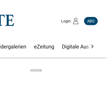
Login
ABO
ldergalerien
eZeitung
Digitale Ausgaben