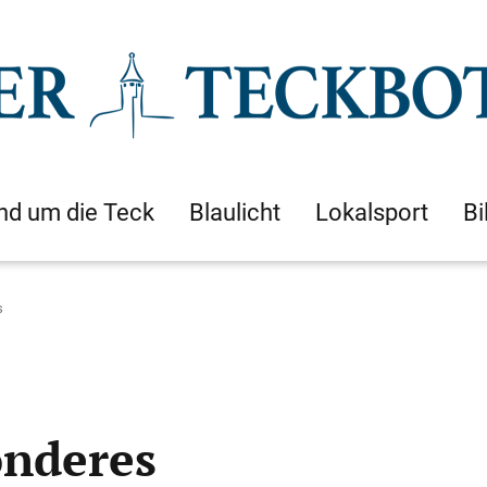
nd um die Teck
Blaulicht
Lokalsport
Bi
s
onderes