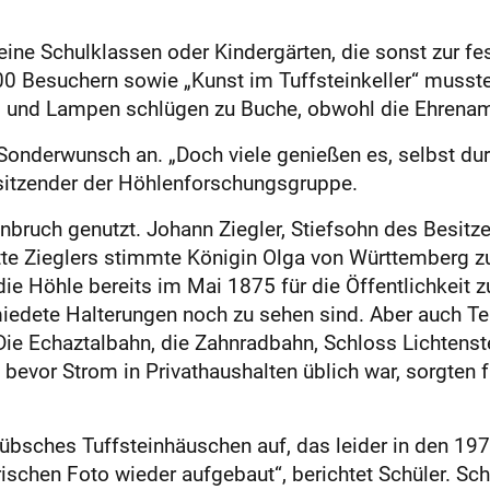
e Schulklassen oder Kindergärten, die sonst zur fes
0 Besuchern sowie „Kunst im Tuffsteinkeller“ mussten
om und Lampen schlügen zu Buche, obwohl die Ehrenamt
 Sonderwunsch an. „Doch viele genießen es, selbst dur
orsitzender der Höhlenforschungsgruppe.
bruch genutzt. Johann ­Ziegler, Stiefsohn des Besitze
Bitte Zieglers stimmte Königin Olga von Württemberg z
e Höhle bereits im Mai 1875 für die Öffentlichkeit z
iedete Halterungen noch zu sehen sind. Aber auch Tei
ie Echaztalbahn, die Zahnradbahn, Schloss Lichtenstei
 bevor Strom in Privathaushalten üblich war, sorgten
übsches Tuffsteinhäuschen auf, das leider in den 19
ischen Foto wieder aufgebaut“, berichtet Schüler. S