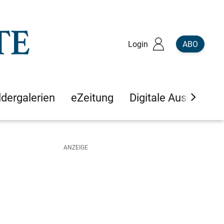
Login
ABO
ldergalerien
eZeitung
Digitale Ausgaben