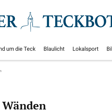
nd um die Teck
Blaulicht
Lokalsport
Bi
n
n Wänden