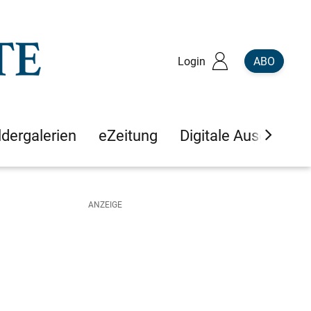
Login
ABO
ldergalerien
eZeitung
Digitale Ausgaben