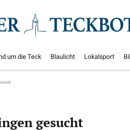
nd um die Teck
Blaulicht
Lokalsport
Bi
gesucht
singen gesucht