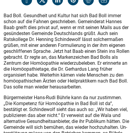
Bad Boll. Gesundheit und Kultur hat sich Bad Boll immer
schon auf die Fahnen geschrieben. Gemeinderat Hannes
Baab greift dies privat auf, wenn er mit seinen Mails aus der
gesündesten Gemeinde Deutschlands grüßt. Auch sein
Ratskollege Dr. Henning Schindewolf lässt solchermaßen
grüßen, mit einer anderen Formulierung in der ihm eigenen
geschliffenen Sprache. Jetzt hat Baab einen Stein ins Rollen
gebracht. Er regte an, das Markenzeichen Bad Bolls als
Zentrum der Homöopathie wiederzubeleben. Er erinnerte an
die Homöopathietage, die Dr. Ger­hardus Lang früher
organisiert habe. Weiterhin kämen viele Menschen zu den
homöopathischen Ärzten oder Heilpraktikern nach Bad Boll.
Das solle man wieder herausarbeiten.
Bürgermeister Hans-Rudi Bührle kann da nur zustimmen.
„Die Kompetenz für Homöopathie in Bad Boll ist da“,
bestätigt er. Schindewolf sieht das auch so: „Wir haben viel,
publizieren das aber nicht.“ Er verweist auf die Wala und
alternative Gesundheitsanbieter, die ihr Publikum hätten. Die
Gemeinde will sich bemühen, das wieder hochzuhalten. Un­