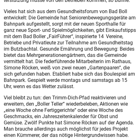
terstützung müsse von den Betrieben kommen, so Bührle.
Vieles hat sich aus dem Gesundheitsforum von Bad Boll
entwickelt: Die Gemeinde hat Seniorenbewegungsgeräte am
Bahnpark aufgestellt, sorgt mit der neuen Sporthalle für
ganz neue Sport- und Spielmöglichkeiten, gibt Einkaufstipps
mit dem Bad Boller „FairFührer“, inspirierte 14 Vereine,
Betriebe und Privatleute zur Teilnahme am Gesundheitstag
im Butzbachtal. Gesunde Ernährung und Bewegung: Beides
bietet das Mehrgenerationengärtnern, das die Gemeinde
vermittelt hat. Die federführende Mitarbeiterin im Rathaus,
Simone Röcken, weiß von zwei neuen „Gartenpaaren“, die
sich gefunden haben. Etabliert habe sich das Boulespiel am
Bahnpark. Gespielt werde montags und samstags ab 15
Uhr, wenn es das Wetter zulässt.
Viel bleibt zu tun: den Trimm-Dich-Pfad reaktivieren und
erweitern, den „Boller Teller“ wiederbeleben, Aktionen wie
„eine Woche ohne Fertiggerichte“ oder eine Woche des
Geschmacks, ein Jahreszeitenkalender für Obst und
Gemüse. Zwölf Punkte hat Simone Röcken auf der Agenda.
Man brauche allerdings auch möglichst für jedes Projekt
einen Kümmerer, der das nötige Hintergrundwissen habe.