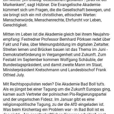
Markenkern“, sagt Hübner. Die Evangelische Akademie
kümmert sich um Fragen, die die Gesellschaft bewegen, und
sie bringt sich ein mit christlichen, ethischen Werten:
Menschenwürde, Menschenrechte, Ehrfurcht vor Leben,
Gerechtigkeit.
Mitten im Leben ist die Akademie gleich bei ihrem Neujahrs­
empfang: Festredner Professor Bernhard Pörksen redet über
Fakt und Fake, über Meinungsbildung im digitalen Zeitalter.
Streiten lernen und Brücken bauen ist das Thema im Juni -
Demokratieförderung in Vergangenheit und Zukunft. Zum
Festakt im September kommen Wolfgang Schäuble, der
Bundestagspräsident, und damit zweite Mann im Staat,
Ministerpräsident Kretschmann und Landesbischof Frank
Otfried July.
Mit Rechtspopulisten reden? Die Akademie Bad Boll tut‘s.
Als es jüngst bei einer Tagung um die Zukunft Europas ging,
kamen auch Vertreter der polnischen Pis-Regierungspartei
und der ungarischen Fidesz. Im Januar gibt es eine
religionspolitische Tagung, zu der die AfD eingeladen ist.
Was beim Kirchentag ein Problem war - in Bad Boll ist es