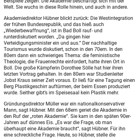
Beispiele zeigen: Die Akademie beschäftigt sich mit der
Welt. Sie wuchs in diese Rolle hinein, und auch in andere.
Akademiedirektor Hübner blickt zurück: Die Westintegration
der frühen Bundesrepublik, und das hieß auch
„Wiederbewaffnung“, ist in Bad Boll rauf- und
runterdiskutiert worden. „Da gingen hier
Verteidigungsminister ein und aus.“ Der nachhaltige
Tourismus wurde diskutiert, schon in den 70ern. In den
80ern dann ein schwieriges Thema: die feministische
Theologie, die Frauenrechte einfordert, hatte ihren Ort in
Boll. Die große Kämpferin Dorothee Sölle hat hier ihren
letzten Vortrag gehalten. In den 80ern war Studienleiter
Jobst Kraus seiner Zeit voraus. Er ließ für eine Tagung einen
Berg Plastikgeschirr auftürmen, der beim Essen produziert
wurde. Seither gibt‘s im Speisesaal kein Plastik mehr.
Gründungsdirektor Müller war ein nationalkonservativer
Mann, sagt Hübner. Mit den 68ern geriet die Akademie in
den Ruf der „roten Akademie“. Sie kam in den späten 90er-
Jahren auf dünnes Eis. „Es war die Frage, ob man
überhaupt eine Akademie braucht“, sagt Hübner. Für ihn
eine schreckliche Frage. Heute, so Hübner, stelle die