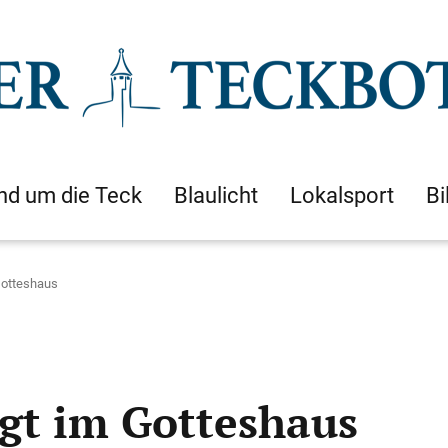
nd um die Teck
Blaulicht
Lokalsport
Bi
Gotteshaus
gt im Gotteshaus