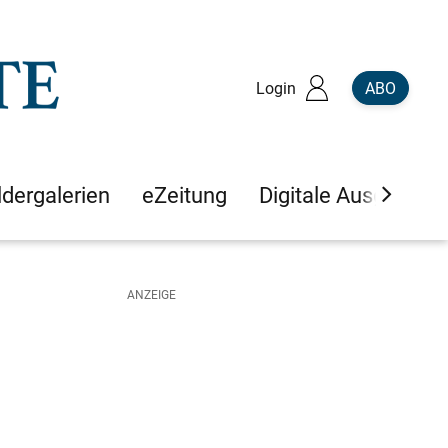
Login
ABO
ldergalerien
eZeitung
Digitale Ausgaben