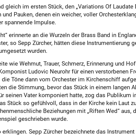
and gleich im ersten Stück, den „Variations Of Lauda
 und Pauken, denen ein weicher, voller Orchesterklan
er spannende Impulse.
ht“ erinnerte an die Wurzeln der Brass Band in England
r, so Sepp Zürcher, hätten diese Ins­trumentierung g
k umgesetzt wurden.
ite wie Wehmut, Trauer, Schmerz, Erinnerung und Hof
Komponist Ludovic Neurohr für einen verstorbenen Fr
nd die Töne dann vom Orchester im Kirchenschiff auf
en die Stimmung, bevor das Stück in einem langen A
 seinen Vater komponiert hatte, zog das Publikum in 
as Stück so gefühlvoll, dass in der Kirche kein Laut z
henmenschliche Beziehungen mit „Riften Wed“ aus, da
enspiel geschrieben wurde.
o erklingen. Sepp Zürcher bezeichnete das Instrument