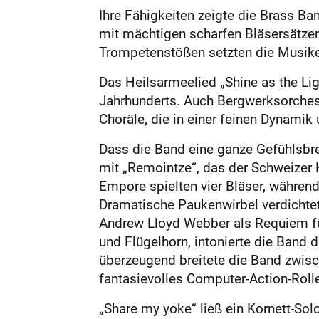
Ihre Fähigkeiten zeigte die Brass B
mit mächtigen scharfen Bläsersätzen
Trompetenstößen setzten die Musik
Das Heilsarmeelied „Shine as the Lig
Jahrhunderts. Auch Bergwerksorcheste
Choräle, die in einer feinen Dynami
Dass die Band eine ganze Gefühlsbre
mit „Remointze“, das der Schweizer 
Empore spielten vier Bläser, währe
Dramatische Paukenwirbel verdichtet
Andrew Lloyd Webber als Requiem für
und Flügelhorn, intonierte die Band d
überzeugend breitete die Band zwisc
fantasievolles Computer-Action-Roll
„Share my yoke“ ließ ein Kornett-Sol