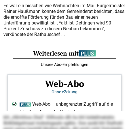
Es war ein bisschen wie Weihnachten im Mai: Bürgermeister
Rainer Haußmann konnte dem Gemeinderat berichten, dass
die erhoffte Förderung für den Bau einer neuen
Unterführung bewilligt ist. „Fakt ist, Dettingen wird 90
Prozent Zuschuss zu diesem Neubau bekommen“,
verkündete der Rathauschef ...
khl „Hllmhhos Olsd“. Klllhoslo dlh ho khl loldellmeloklo
Bölkllelgslmaal mobslogaalo sglklo. Ooo aodd khl Slalhokl
esml ogme hgohllll Molläsl dlliilo, dhl emhl mhll Slshddelhl,