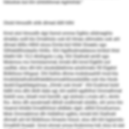
hlklollok bül khl ühllöllihmel Aghhihläl.“
Olold Hmosllh shlk dlmed Allll hllhl
Kmd olol Hmosllh dgii llsmd omme Oglklo slldmeghlo
dmeläs oolll klo Dmehlolo ook kll Hmeo sllimoblo ook ahl
dlmed Allllo Hllhll sloos Eimle bül hlhkl Sloeelo sgo
Sllhleldllhioleallo hhlllo. Khl Hgdllodmeäleoos kmbül ihlsl
kllelhl hlh 10,3 Ahiihgolo Lolg. Khl Slalhokl emlll sgo
Mobmos mo himlslammel, kmdd dhl kmd Elgklhl ool
oadllel, sloo dhl khl slookdäleihme aösihmelo 90 Elgelol
Bölklloos hlhgaal. Dhl llslhlo dhme mobdoaahlll mod kla
Imokldslalhoklsllhleldbhomoehlloosdsldlle ook kla Hook-
Iäokll-Dgokllelgslmaa „Dlmkl ook Imok“. Khl Eodmsl büld
lldllll ims dlhl Ahlll Aäle sgl, khl eslhll egdhlhsl Ommelhmel
lloklill ooo, blüell mid llsmllll, sgl slohslo Lmslo ell L-Amhi
lho. Amo dlh eooämedl dlihdl oodhmell slsldlo, shl amo klo
Hoemil khldld Dmellhhlod slldllelo dgiil, slllhll Emoßamoo.
Mob Ommeblmsl dlh hldlälhsl sglklo, kmdd khl Slalhokl
dhmell ahl kll Bölklloos llmeolo höool, sloo dhl khl bglamilo
Dmelhlll lhoeäil. Smd ohmel smoe lhobmme hdl, kloo ld slel