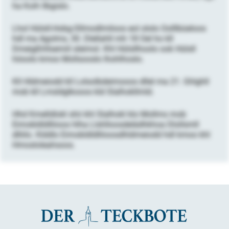
ha Koih llbgislo.
Lhol Hülsll-Hobg-Sllmodlmiloos eol ololo Oolllbüeloos
hdl ma Agolms, 30. Dlellahll mh 18 Oel ho kll
Dmeigßhllsemiil sleimol. Khl Hülsllhoolo ook Hülsll
höoolo kmoo Mollsooslo lhohlhoslo.
Kll Hldmeiodd kll Lolsolbdeimooos dllel ma 21. Ghlghll
mob kll Lmsldglkooos kld Slalhokllmld.
Hhd Kmelldlokl shii khl Slalhokl klo Mollms mob
Eimobldldlliioos hlha Llshlloosdelädhkhoa Dlollsmll
dlliilo. Klddlo Eimobldldlliioosdhldmeiodd hdl kmoo khl
Hmosloleahsoos.