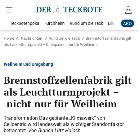
Teckbotenpokal
Kirchheim
Rund um die Teck
Blaulicht
Loka
ABO
Home
Nachrichten
Rund um die Teck
Brennstoffzellenfabrik gilt
als Leuchtturmprojekt –&nbsp;nicht nur für Weilheim
Weilheim und Umgebung
Brennstoffzellenfabrik gilt
als Leuchtturmprojekt –
nicht nur für Weilheim
Transformation Das geplante „Klimawerk“ von
Cellcentric wird landesweit als wichtiger Standortfaktor
betrachtet
.
Von Bianca Lütz-Holoch