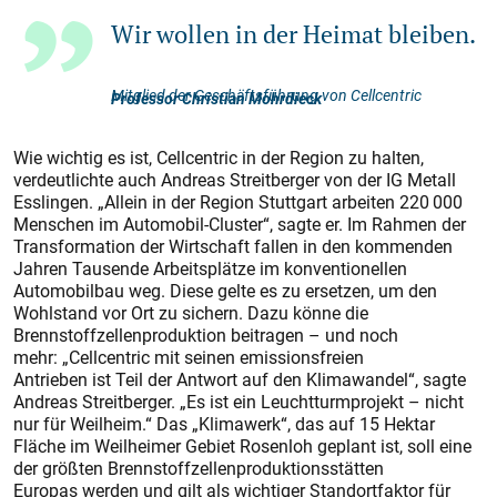
Wir wollen in der Heimat bleiben.
Mitglied der Geschäftsführung von Cellcentric
Professor Christian Mohrdieck
Wie wichtig es ist, Cellcentric in der Region zu halten,
verdeutlichte auch Andreas Streitberger von der IG Metall
Esslingen. „Allein in der Region Stuttgart arbeiten 220 000
Menschen im Automobil-Cluster“, sagte er. Im Rahmen der
Transformation der Wirtschaft fallen in den kommenden
Jahren Tausende Arbeitsplätze im konventionellen
Automobilbau weg. Diese gelte es zu ersetzen, um den
Wohlstand vor Ort zu sichern. Dazu könne die
Brennstoffzellenproduktion beitragen – und noch
mehr: „Cellcentric mit seinen emissionsfreien
Antrieben ist Teil der Antwort auf den Klimawandel“, sagte
Andreas Streitberger. „Es ist ein Leuchtturmprojekt – nicht
nur für Weilheim.“ Das „Klimawerk“, das auf 15 Hektar
Fläche im Weilheimer Gebiet Rosenloh geplant ist, soll eine
der größten Brennstoffzellenproduktionsstätten
Europas werden und
gilt als wichtiger Standortfaktor für