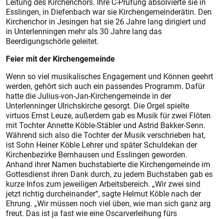
Leitung des Kirchenchors. Ihre C-Prüfung absolvierte sie in
Esslingen, in Diefenbach war sie Kirchengemeinderätin. Den
Kirchenchor in Jesingen hat sie 26 Jahre lang dirigiert und
in Unterlenningen mehr als 30 Jahre lang das
Beerdigungschörle geleitet.
Feier mit der Kirchengemeinde
Wenn so viel musikalisches Engagement und Können geehrt
werden, gehört sich auch ein passendes Programm. Dafür
hatte die Julius-von-Jan-Kirchengemeinde in der
Unterlenninger Ulrichskirche gesorgt. Die Orgel spielte
virtuos Ernst Leuze, außerdem gab es Musik für zwei Flöten
mit Tochter Annette Köble-Stäbler und Astrid Bakker-Senn.
Während sich also die Tochter der Musik verschrieben hat,
ist Sohn Heiner Köble Lehrer und später Schuldekan der
Kirchenbezirke Bernhausen und Esslingen geworden.
Anhand ihrer Namen buchstabierte die Kirchengemeinde im
Gottesdienst ihren Dank durch, zu jedem Buchstaben gab es
kurze Infos zum jeweiligen Arbeitsbereich. „Wir zwei sind
jetzt richtig durcheinander“, sagte Helmut Köble nach der
Ehrung. „Wir müssen noch viel üben, wie man sich ganz arg
freut. Das ist ja fast wie eine Oscarverleihung fürs