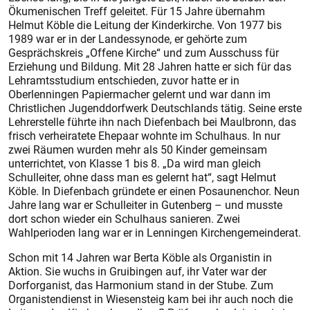
Ökumenischen Treff geleitet. Für 15 Jahre übernahm
Helmut Köble die Leitung der Kinderkirche. Von 1977 bis
1989 war er in der Landessynode, er gehörte zum
Gesprächskreis „Offene Kirche“ und zum Ausschuss für
Erziehung und Bildung. Mit 28 Jahren hatte er sich für das
Lehramtsstudium entschieden, zuvor hatte er in
Oberlenningen Papiermacher gelernt und war dann im
Christlichen Jugenddorfwerk Deutschlands tätig. Seine erste
Lehrerstelle führte ihn nach Diefenbach bei Maulbronn, das
frisch verheiratete Ehepaar wohnte im Schulhaus. In nur
zwei Räumen wurden mehr als 50 Kinder gemeinsam
unterrichtet, von Klasse 1 bis 8. „Da wird man gleich
Schulleiter, ohne dass man es gelernt hat“, sagt Helmut
Köble. In Diefenbach gründete er einen Posaunenchor. Neun
Jahre lang war er Schulleiter in Gutenberg – und musste
dort schon wieder ein Schulhaus sanieren. Zwei
Wahlperioden lang war er in Lenningen Kirchengemeinderat.
Schon mit 14 Jahren war Berta Köble als Organistin in
Aktion. Sie wuchs in Gruibingen auf, ihr Vater war der
Dorforganist, das Harmonium stand in der Stube. Zum
Organistendienst in Wiesensteig kam bei ihr auch noch die