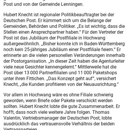
Post und von der Gemeinde Lenningen.
Hubert Knecht ist regionaler Politikbeauftragter bei der
Deutschen Post. Er kümmert sich um die Belange der
Gemeinden, Behörden und Politiker. „Es ist wichtig, dass die
Stellen einen Ansprechpartner haben.“ Für den Vertreter der
Post ist das Jubiläum der Postfiliale in Hochwang
außergewöhnlich. „Bisher konnte ich in Baden-Württemberg
noch kein 25-jähriges Jubiläum einer Postfiliale feiern.“ Er
erinnerte an die vielen personellen Veränderungen innerhalb
der Postorganisation. „In dieser Zeit haben die Agenturleiter
viele neue Gesichter kennengelernt.“ Mittlerweile hat die
Post über 13 000 Partnerfilialen und 11 000 Paketshops
unter ihren Fittichen. „Das Konzept geht auf“, versichert
Knecht, „die Kunden profitieren von der Neuausrichtung.“
Vor allem in Hochwang wäre es ohne Filiale schwierig
geworden, wenn Briefe oder Pakete verschickt werden
sollten. Hubert Knecht lobte die gute Zusammenarbeit. Er
hofft, dass noch viele weitere Jahre folgen. Thomas
Valentin, Vertriebsmanager der Deutschen Post, lobte
ausdrücklich das vertrauensvolle Verhältnis der beiden
Vertragsparteien.