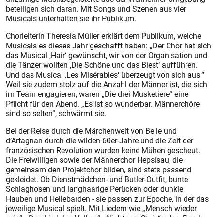
beteiligen sich daran. Mit Songs und Szenen aus vier
Musicals unterhalten sie ihr Publikum.
Chorleiterin Theresia Müller erklärt dem Publikum, welche
Musicals es dieses Jahr geschafft haben: „Der Chor hat sich
das Musical ‚Hair‘ gewünscht, wir von der Organisation und
die Tänzer wollten ‚Die Schöne und das Biest‘ aufführen.
Und das Musical ‚Les Misérables‘ überzeugt von sich aus.“
Weil sie zudem stolz auf die Anzahl der Männer ist, die sich
im Team engagieren, waren „Die drei Musketiere“ eine
Pflicht für den Abend. „Es ist so wunderbar. Männerchöre
sind so selten“, schwärmt sie.
Bei der Reise durch die Märchenwelt von Belle und
d’Artagnan durch die wilden 60er-Jahre und die Zeit der
französischen Revolution wurden keine Mühen gescheut.
Die Freiwilligen sowie der Männerchor Hepsisau, die
gemeinsam den Projektchor bilden, sind stets passend
gekleidet. Ob Dienstmädchen- und Butler-Outfit, bunte
Schlaghosen und langhaarige Perücken oder dunkle
Hauben und Hellebarden - sie passen zur Epoche, in der das
jeweilige Musical spielt. Mit Liedern wie „Mensch wieder