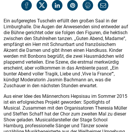
Ein aufgeregtes Tuscheln erfüllt den großen Saal in der
Limburghalle. Die Augen der Anwesenden sind entweder auf
die Bühne gerichtet oder sie folgen den Figuren, die hektisch
zwischen den Stuhlreihen tanzen. „Guten Abend, Madame“,
empfängt ein Herr mit Schnurrbart und französischem
Akzent die Damen und gibt ihnen einen Handkuss. Kinder
werden mit Bonbons begrüßt, die zwei Hausmädchen wild
plappernd verteilen. Eine Szene, die erstmal merkwürdig
erscheint, aber vollkommen in das Ambiente passt. „Ein
bunter Abend voller Tragik, Liebe und ‚Vive la France‘“,
kündigt Moderatorin Jasmin Bachmann an, was die
Zuschauer in den nächsten Stunden erwartet.
Aus einer Idee des Männerchors Hepsisau im Sommer 2015
ist ein erfolgreiches Projekt geworden: Spotlights of
Musical. Zusammen mit den Organisatoren Theresia Müller
und Steffen Schaff hat der Chor zum zweiten Mal zu dieser
Show geladen. Musicaldarsteller der Stage School
Hamburg, professionelle Sänger und Tänzer sowie
unzählige Musikbegeisterte aus der Weilheimer Umgebung