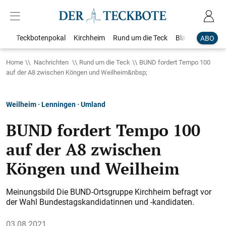
Teckbotenpokal
Kirchheim
Rund um die Teck
Blaulicht
Loka
ABO
Home
Nachrichten
Rund um die Teck
BUND fordert Tempo 100
auf der A8 zwischen Köngen und Weilheim&nbsp;
Weilheim · Lenningen · Umland
BUND fordert Tempo 100
auf der A8 zwischen
Köngen und Weilheim
Meinungsbild Die BUND-Ortsgruppe Kirchheim befragt vor
der Wahl ­Bundestagskandidatinnen und -kandidaten.
03.08.2021