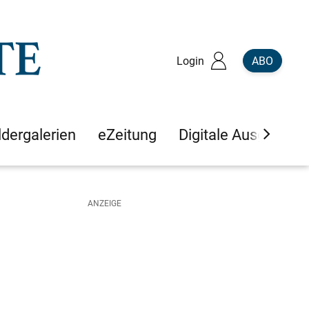
Login
ABO
ldergalerien
eZeitung
Digitale Ausgaben