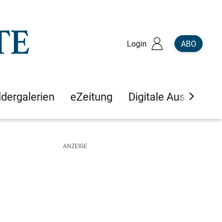
Login
ABO
ldergalerien
eZeitung
Digitale Ausgaben