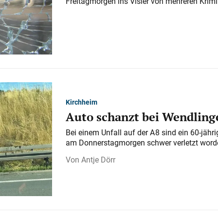
Freitagmorgen ins Visier von mehreren Krimi
Kirchheim
Auto schanzt bei Wendlinge
Bei einem Unfall auf der A 8 sind ein 60-jähr
am Donnerstagmorgen schwer verletzt word
Antje Dörr