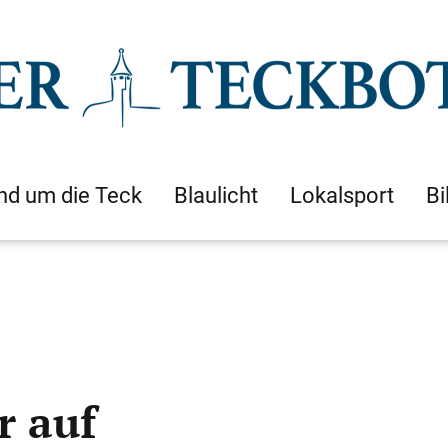
nd um die Teck
Blaulicht
Lokalsport
Bi
r auf