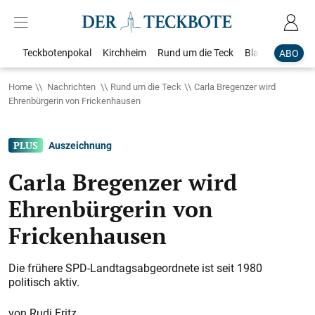
Teckbotenpokal
Kirchheim
Rund um die Teck
Blaulicht
Loka
ABO
Home
Nachrichten
Rund um die Teck
Carla Bregenzer wird
Ehrenbürgerin von Frickenhausen
Auszeichnung
Carla Bregenzer wird
Ehrenbürgerin von
Frickenhausen
Die frühere SPD-Landtagsabgeordnete ist seit 1980
politisch aktiv.
Rudi Fritz