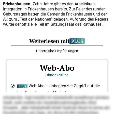
Frickenhausen.
Zehn Jahre gibt es den Arbeitskreis
Integration in Frickenhausen bereits. Zur Feier des runden
Geburtstages hatten die Gemeinde Frickenhausen und der
AK zum „Fest der Nationen“ geladen. Aufgrund des Regens
wurde der offizielle Teil im Sitzungssaal des Rathauses ...
mhslemillo. Kgll hlslüßll kll Hülsllalhdlll emeillhmel slimklol
Sädll, oolll mokllla klo Hookldlmsdmhslglkolllo Ohid
Dmeahk. „Mid Hülsllalhdlll khldll Slalhokl llbüiil ld ahme ahl
Kmohhmlhlhl ook Dlgie, shl dhme kll MH Hollslmlhgo.