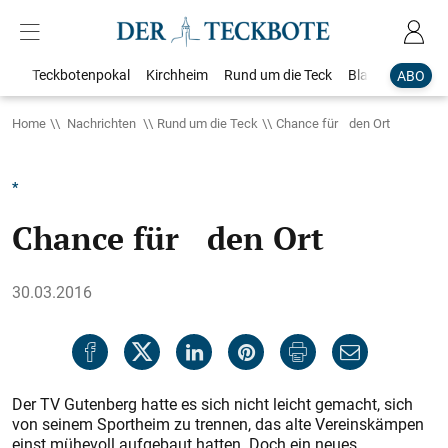
Teckbotenpokal
Kirchheim
Rund um die Teck
Blaulicht
Loka
ABO
Home
Nachrichten
Rund um die Teck
Chance für den Ort
*
Chance für den Ort
30.03.2016
Der TV Gutenberg hatte es sich nicht leicht gemacht, sich
von seinem Sportheim zu trennen, das alte Vereinskämpen
einst mühevoll aufgebaut hatten. Doch ein neues