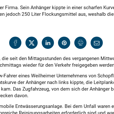
er Firma. Sein Anhänger kippte in einer scharfen Kur
efen jedoch 250 Liter Flockungsmittel aus, weshalb 
 die seit den Mittagsstunden des vergangenen Mittwo
chmittags wieder für den Verkehr freigegeben werden.
Lkw-Fahrer eines Weilheimer Unternehmens von Schopfl
htskurve der Anhänger nach links kippte, die Leitplan
am. Das Zugfahrzeug, von dem sich der Anhänger be
recken davon.
mobile Entwässerungsanlage. Bei dem Unfall waren e
greiche Reinigungsarbeiten erforderlich sind und wa