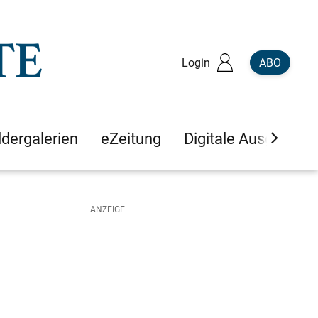
Login
ABO
ldergalerien
eZeitung
Digitale Ausgaben