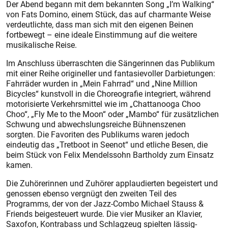
Der Abend begann mit dem bekannten Song „I’m Walking“
von Fats Domino, einem Stück, das auf charmante Weise
verdeutlich­te, dass man sich mit den eigenen Beinen
fortbewegt – eine ideale Einstimmung auf die weitere
musikalische Reise.
Im Anschluss überraschten die Sängerinnen das Publikum
mit einer Reihe origineller und fantasievoller Darbietungen:
Fahrräder wurden in „Mein Fahrrad“ und „Nine Million
Bicycles“ kunstvoll in die Choreografie integriert, während
motorisierte Verkehrsmittel wie im „Chattanooga Choo
Choo“, „Fly Me to the Moon“ oder „Mambo“ für zusätzlichen
Schwung und abwechslungsreiche Bühnenszenen
sorgten. Die Favoriten des Publikums waren jedoch
eindeutig das „Tretboot in Seenot“ und etliche Besen, die
beim Stück von Felix Mendelssohn Bartholdy zum Einsatz
kamen.
Die Zuhörerinnen und Zuhörer applaudierten begeistert und
genossen ebenso vergnügt den zweiten Teil des
Programms, der von der Jazz-Combo Michael Stauss &
Friends beigesteuert wurde. Die vier Musiker an Klavier,
Saxofon, Kontrabass und Schlagzeug spielten lässig-