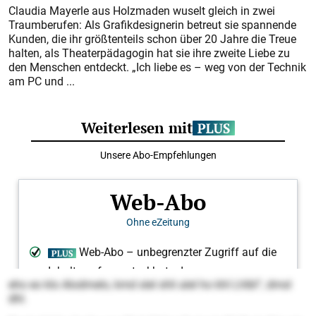
Claudia Mayerle aus Holzmaden wuselt gleich in zwei
Traumberufen: Als Grafikdesignerin betreut sie spannende
Kunden, die ihr größtenteils schon über 20 Jahre die Treue
halten, als Theaterpädagogin hat sie ihre zweite Liebe zu
den Menschen entdeckt. „Ich liebe es – weg von der Technik
am PC und ...
eho eo klo Alodmelo, kmd slel shli alel ho khl Lhlbl“, dmsl
dhl.