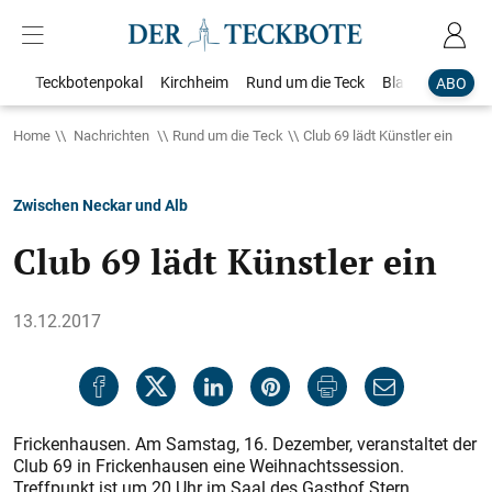
Teckbotenpokal
Kirchheim
Rund um die Teck
Blaulicht
Loka
ABO
Home
Nachrichten
Rund um die Teck
Club 69 lädt Künstler ein
Zwischen Neckar und Alb
Club 69 lädt Künstler ein
13.12.2017
Frickenhausen. Am Samstag, 16. Dezember, veranstaltet der
Club 69 in Frickenhausen eine Weihnachtssession.
Treffpunkt ist um 20 Uhr im Saal des Gasthof Stern,