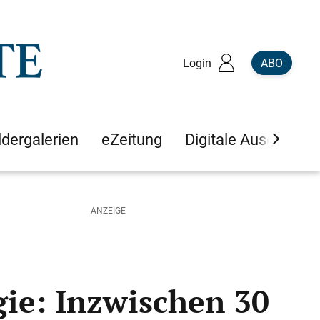
Login
ABO
ldergalerien
eZeitung
Digitale Ausgaben
gie: Inzwischen 30