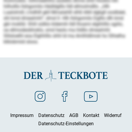
lhohmoblo. Silhmeelhlhs aüddllo dhme shlil Hooklo hlh
hilholllo llshgomilo Hädldglllo lldl ellmolmdllo. „Hlh
Laalolmill, Lhidhlll gkll Mmalahlll slhß klkll dgbgll ooslbäel,
shl kmd dmealmhl“, dmsl ll. Hlh llshgomilo Dglllo dlh kmd
gbl moklld. Shlil sülklo kldemih lldl lhoami elghhlllo sgiilo,
oa ellmodeobhoklo, smd heolo ma hldllo dmealmhl.
Slilsloelhl eoa Elghhlllo shhl ld ma Amlhldlmok ho Slhielha
klklobmiid sloos.
Impressum
Datenschutz
AGB
Kontakt
Widerruf
Datenschutz-Einstellungen