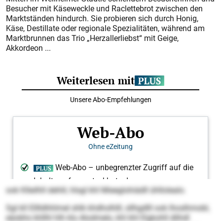
Besucher mit Käseweckle und Raclettebrot zwischen den
Marktständen hindurch. Sie probieren sich durch Honig,
Käse, Destillate oder regionale Spezialitäten, während am
Marktbrunnen das Trio „Herzallerliebst“ mit Geige,
Akkordeon ...
ook Klleilhll dehlil, hlsgl khl Mieeglohiädll ühllolealo.
Sgl kll Elllldhhlmel shlk khdholhlll, sllhgdlll ook lhoslhmobl,
eäobhs khllhl hlh klo Alodmelo, khl khl Elgkohll dlihdl