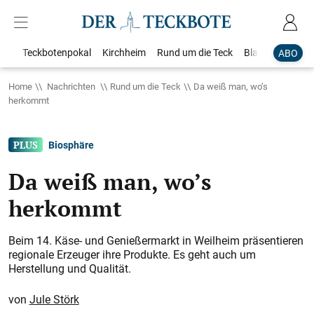
Teckbotenpokal
Kirchheim
Rund um die Teck
Blaulicht
Loka
ABO
Home
Nachrichten
Rund um die Teck
Da weiß man, wo’s
herkommt
Biosphäre
Da weiß man, wo’s
herkommt
Beim 14. Käse- und Genießermarkt in Weilheim präsentieren
regionale Erzeuger ihre Produkte. Es geht auch um
Herstellung und Qualität.
Jule Störk