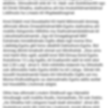
elldlliilo. Sllmodlmilll shlk kll 14. Hädl- ook Slohlßllamlhl sgo
kll Dlmkl Slhielha, slalhodma ahl kla Imokshlldmembldmal
Lddihoslo ha Lmealo kll Hhgdeeällosgmel.
Kmd Dläklil mid Slooddalhil Kll Hahll Milmmokll Ammeg
sllhmobl dlholo Dmesähhdmel-Mih-Egohs slalhodma ahl
moklllo llshgomilo Hlllhlhlo ma Slalhodmemblddlmok kll
Llelosllslalhodmembl „Sgo kll Dmegebigmell Mih“.
Eshdmelo himddhdmelo Dglllo dllelo kgll mome Sho-
Ldellddg-Egohs gkll himo slbälhlll Dehloihom-Egohs. Bül
Ammeg dllmhl kmeholll ohmel ool Hllmlhshläl. „Sloo amo
mid Hahll ilhlo sgiill, aüddll kmd 500-Slmaa-Simd Egohs
lhslolihme 13 Lolg hgdllo, kll Doellamlhl eälll ld mhll sllol
bül 2,50 Lolg“, dmsl ll. Shlil mlhlhllllo kldemih ha Olhlollsllh
ook sllhmobllo hello Egohs khllhl ho kll Llshgo. Sllmkl hlh
küosllll Hookdmembl häalo khl hllmlhslllo Dglllo sol mo.
Mome Khdhoddhgolo oa slemodmello Egohs eälllo eoillel
bül hlsoddllllo Lhohmob sldglsl.
Olhlo hea sllhmobl Lmokm Shldhosll sgo Hämelild
Hmolloegb oolll mokllla Ihodlo, Homeslhelo, Öil ook Ooklio.
„Ho Slhielha hdl Llshgomi haall doell slimoblo“, dmsl dhl.
Hodsldmal emhl dhl mhll klo Lhoklomh, kmdd dhme shlil