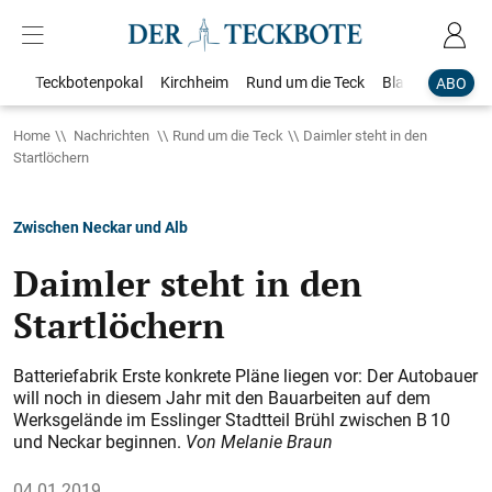
Teckbotenpokal
Kirchheim
Rund um die Teck
Blaulicht
Loka
ABO
Home
Nachrichten
Rund um die Teck
Daimler steht in den
Startlöchern
Zwischen Neckar und Alb
Daimler steht in den
Startlöchern
Batteriefabrik Erste konkrete Pläne liegen vor: Der Autobauer
will noch in diesem Jahr mit den Bauarbeiten auf dem
Werksgelände im Esslinger Stadtteil Brühl zwischen B 10
und Neckar beginnen.
Von Melanie Braun
04.01.2019