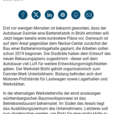
Erst vor wenigen Monaten ist bekannt geworden, dass der
Autobauer Daimler eine Batteriefabrik in Brühl errichten will.
Jetzt liegen bereits erste konkretere Pläne vor. Demnach ist
auf dem Areal gegenüber dem Neckar-Center zunächst der
Bau einer Batteriemontagehalle geplant, die Arbeiten sollen
schon 2019 beginnen. Die Stadträte haben dem Entwurf des
neuen Bebauungsplans zugestimmt - dieser soll dem
Autobauer viel Luft für weitere Entwicklungsmöglichkeiten
geben. Der Werksteil Brühl gehört organisatorisch zum
Daimler-Werk Untertürkheim. Bislang befinden sich dort
Motoren-Prüfstände für Lastwagen sowie Lagerhallen und
Werkstätten.
In der ehemaligen Werksleitervilla der einst ansässigen
württembergischen Baumwollspinnerei ist das
Betriebsrestaurant beheimatet. Im Süden des Areals liegt
das Ausbildungszentrum des Unternehmens. Letzteres soll
nun abgebrochen werden, um Platz für eine große Halle zu