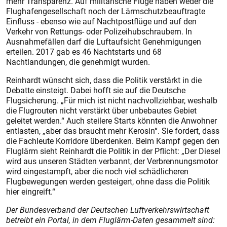
mehr Transparenz. Auf militärische Flüge haben weder die
Flughafengesellschaft noch der Lärmschutzbeauftragte
Einfluss - ebenso wie auf Nachtpostflüge und auf den
Verkehr von Rettungs- oder Polizeihubschraubern. In
Ausnahmefällen darf die Luftaufsicht Genehmigungen
erteilen. 2017 gab es 46 Nachtstarts und 68
Nachtlandungen, die genehmigt wurden.
Reinhardt wünscht sich, dass die Politik verstärkt in die
Debatte einsteigt. Dabei hofft sie auf die Deutsche
Flugsicherung. „Für mich ist nicht nachvollziehbar, weshalb
die Flugrouten nicht verstärkt über unbebautes Gebiet
geleitet werden.“ Auch steilere Starts könnten die Anwohner
entlasten, „aber das braucht mehr Kerosin“. Sie fordert, dass
die Fachleute Korridore überdenken. Beim Kampf gegen den
Fluglärm sieht Reinhardt die Politik in der Pflicht: „Der Diesel
wird aus unseren Städten verbannt, der Verbrennungsmotor
wird eingestampft, aber die noch viel schädlicheren
Flugbewegungen werden gesteigert, ohne dass die Politik
hier eingreift.“
Der Bundesverband der Deutschen Luftverkehrswirtschaft
betreibt ein Portal, in dem Fluglärm-Daten gesammelt sind: