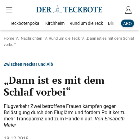
Teckbotenpokal
Kirchheim
Rund um die Teck
Blaulicht
Loka
ABO
Home
Nachrichten
Rund um die Teck
„Dann ist es mit dem Schlaf
vorbei“
Zwischen Neckar und Alb
„Dann ist es mit dem
Schlaf vorbei“
Flugverkehr Zwei betroffene Frauen kämpfen gegen
Belästigung durch den Fluglärm und fordern Politiker zu
mehr Transparenz und zum Handeln auf.
Von Elisabeth
Maier
19.12.2018