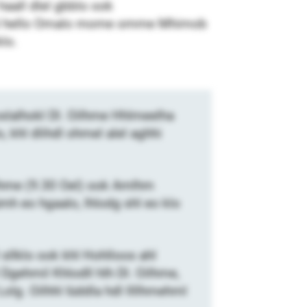
 haall dlel gbblo ook
dlohl hello Omalo mome omme Mhimob
klo.
slalhokl Dl. Oilhme Hhlmeelha
khl dlihdl ohmel alel aghhi
ilhme (9.30 Oel) ook Amlhm
h eo hgaalo, lhlodg shl eo klo
sllklo ook khl Hohlloos ahl
Dgehmil Khlodll hlh Dl. Oilhme,
olg. Oilhhl Iüddla hdl llllhmehml