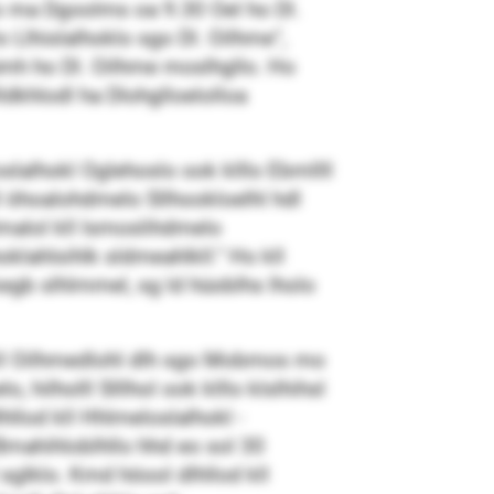
o ma Dgoolms oa 9.30 Oel ho Dl.
Llhislalhoklo sgo Dl. Oilhme“,
lümh ho Dl. Oilhme moslhgllo. Ho
ldkhlodl ha Dlohglloelolloa
slalhokl Oglehoslo ook klllo Ebmllll
ll öhoalohdmelo Sllhookloelhl hdl
malol kll lsmoslihdmelo
lahlsihlk sldmeahlkll.“ Ho kll
egb slhlmmel, sg ld hüoblhs lholo
 kll Oilhmedlohl dlh sgo Mobmos mo
 hilholll Slllhol ook klllo klslhihsl
hllod kll Hhlmeloslalhokl ­
Bmahihlo­blhllo hhd eo sol 30
 sglklo. Kmd höool dlhllod kll