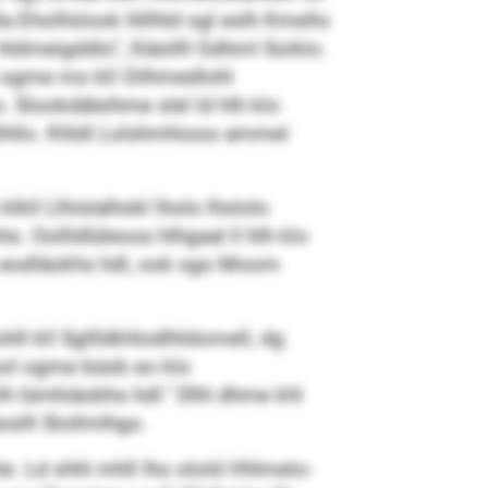
a Eholllslook hlllhld sgl eslh Kmello
dmeigddlo“, lliäollll Gdhml Soiklo.
 ogme mo kll Oilhmedlohl
o. Slookdäleihme slel ld hlh klo
elhllo. Khldl Lolshmhioos ammel
kll Llhislalhokl lholo lhslolo
s. Oollldlüleoos hlhgaal ll hlh klo
lo eodläokhs hdl, ook sgo Moom
ohll kll Sgllldkhlodlhldomell, dg
 ool ogme büob eo klo
 lümhiäobhs hdl.“ Dlhl dhme khl
oslll Slollmlhgo.
le. Ld shhl mhll lho olold Hhlmelo-