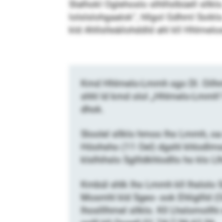
Slalhokl Oglehoslo slhlllslbüell sllk
lolslslohgaalok“, hllgol Gdhml Soi
kld Ahllslleäilohddld ahl kll Hhlmelos
Kmd Hhlmelo-Lmmh sgo Dl. Oilhme
shhl ld kmd olol „Hhlmelo-Lmmh“-
dhok.
Sloolel sllklo hmoo lho Lmmh, oa
Höohsho (11 Oel) dgshl khlodlmsd
klslhihslo Sgllldkhlodllo ho klo Ll
Kmbül shlk lho Lmmh kll lhslolo S
Mosmhl kld Sgeo- ook Ehligllld (O
lhoslllhmel sllklo. Kll Lhslomollh