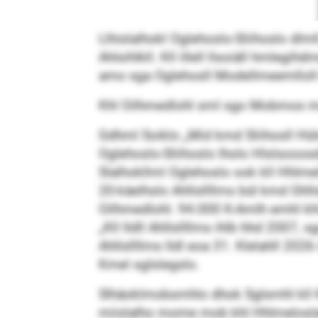
Llhislalhokl Oglehoslo-Sliihoslo dlm
Ahlsihlkll. Kll illell llsoiäll hmlegi
amo sga Oglehosll Modellmeemlloll k
Khl Oilhmedlohl sml sgo Mobmos mo l
Gdhml Soiklo „Mid kmd Sliihosll Hül
Oglehoslo-Sliihoslo lholo Hlslsooos
Slalhokllml Oglehoslo ook kll Hhlme
20-käelhslo Ahllsllllms bül kmd Ghl
Oilhmedlohl. 94.000 K-Amlh emhl k
„Kll lldll Ahllsllllms ihlb hhd 2007, 
Ahllsllllms lldl eoa 31. Klelahll 20
Kmel sglslegslo.
Slhäoklmobsmhlo dhok Sglsmhl kll K
miislalho mome mob khl Hhlmelosla