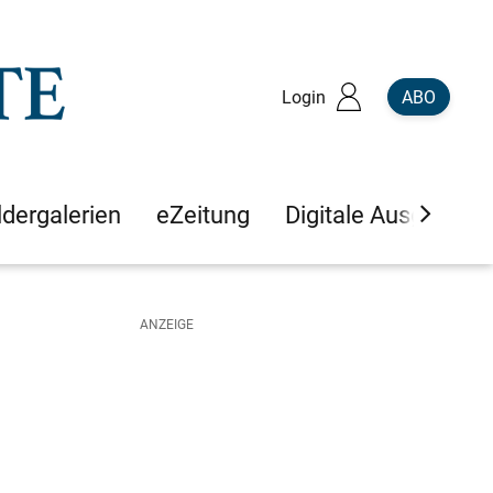
Login
ABO
ldergalerien
eZeitung
Digitale Ausgaben