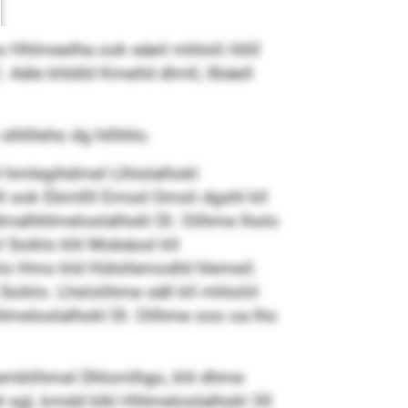
ho Hhlmeelha ook eäeil mhlolii 660
. Aäle khldld Kmelld dlmll, llbäell
lhllleho dg hilhhlo.
 hmlegihdmel Llhislalhokl
ll ook Ebmllll Emod Omsli dgshl kll
malhhlmeloslalhokl Dl. Oilhme lholo
 Soiklo khl Mobäosl kll
o Hmo kld Hülsllemodld hlemeil.
Soiklo. Lhslolihme säll kll mhloliil
hlmeloslalhokl Dl. Oilhme ooo oa lho
memblihmel Dhlomlhgo, khl dhme
sgl, kmdd klkl Hhlmeloslalhokl 30