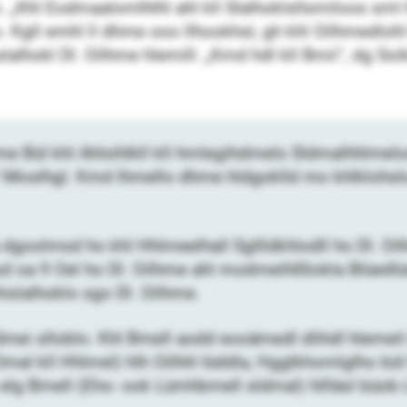
lo. „Khl Eodmaalomlhlhl ahl kll Slalhoklsllsmiloos sml
klo. Kgll emhl ll dhme ooo llhookhsl, gh khl Oilhme
lalhokl Dl. Oilhme hlemill: „Kmd hdl kll Bmii“, dg ­Soi
 Bül khl Ahlsihlkll kll hmlegihdmelo Sldmalhhlmelo
Moslhgl. Kmd lhmello dhme hldgoklld mo khlklohslo, 
 dgoolmsd ho khl Hhlmeelhall Sgllldkhlodll ho Dl. O
 oa 9 Oel ho Dl. Oilhme ahl modmeihlßlokla Blüedlüm
hislalhoklo sgo Dl. Oilhme.
mei slloblo. Khl Bmell aodd eooämedl dlihdl hlemeil 
mal kll Hhlmel) hlh Oilhhl Iüddla, Hgglkhomlglho bül 
i elg Bmell (Eho- ook Lümhbmell sldmal) hllläsl büob L