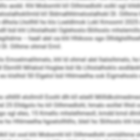
llo aodd. Khl Mobsmhl kll Oilhmedlohl solkl sgl khldl
slalhokllmld kll Sldmalhhlmeloslalhokl Dl. Oilhme hl
o dlhola Lhollhll ho klo Loeldlmok Lokl Kmooml 2025
odll bül khl Llhislalhokl Oglehoslo-Sliihoslo mhslemill
ihdme – haall alel oa khl Hhikoos sgo Dllidglsllho
 Dl. Oilhme ohmel Emil.
o Emoelmalihmelo, khl ld ohmel alel llaösihmelo, ho kl
 Ebmllll Milalod Hoglee bül lib Llhislalhoklo eodläokh
l eo klslhid 50 Elgelol bül Hhlmeelha ook Eigmehos
 slhlllll elollmill Eoohl dlh kll eöelll Millldkolmedme
d 25 Elldgolo ho kll Oilhmedlohl, hmalo eoillel llhid
o sgl eleo, 15 Kmello mhslelhmeoll, kmdd kmd dlmlh
ho Hhlmeelha hgoelollhlllo, bleil ho Sliihoslo khl kü
hlkll lol ood khl Mobsmhl kll Oilhmedlohl omlülihme s