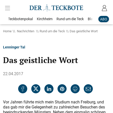
Teckbotenpokal
Kirchheim
Rund um die Teck
Blaulicht
Loka
ABO
Home
Nachrichten
Rund um die Teck
Das geistliche Wort
Lenninger Tal
Das geistliche Wort
22.04.2017
Vor Jahren führte mich mein Studium nach Freiburg, und
das gab mir die Gelegenheit zu zahlreichen Besuchen des
beeindruckenden Münsters. Neben dem einmalig schönen