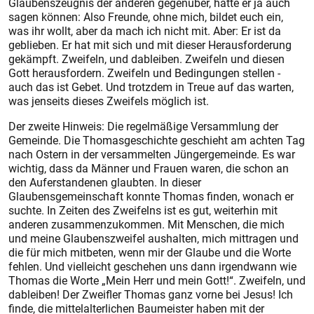
Glaubenszeugnis der anderen gegenüber, hätte er ja auch
sagen können: Also Freunde, ohne mich, bildet euch ein,
was ihr wollt, aber da mach ich nicht mit. Aber: Er ist da
geblieben. Er hat mit sich und mit dieser Herausforderung
gekämpft. Zweifeln, und dableiben. Zweifeln und diesen
Gott herausfordern. Zweifeln und Bedingungen stellen -
auch das ist Gebet. Und trotzdem in Treue auf das warten,
was jenseits dieses Zweifels möglich ist.
Der zweite Hinweis: Die regelmäßige Versammlung der
Gemeinde. Die Thomasgeschichte geschieht am achten Tag
nach Ostern in der versammelten Jüngergemeinde. Es war
wichtig, dass da Männer und Frauen waren, die schon an
den Auferstandenen glaubten. In dieser
Glaubensgemeinschaft konnte Thomas finden, wonach er
suchte. In Zeiten des Zweifelns ist es gut, weiterhin mit
anderen zusammenzukommen. Mit Menschen, die mich
und meine Glaubenszweifel aushalten, mich mittragen und
die für mich mitbeten, wenn mir der Glaube und die Worte
fehlen. Und vielleicht geschehen uns dann irgendwann wie
Thomas die Worte „Mein Herr und mein Gott!“. Zweifeln, und
dableiben! Der Zweifler Thomas ganz vorne bei Jesus! Ich
finde, die mittelalterlichen Baumeister haben mit der