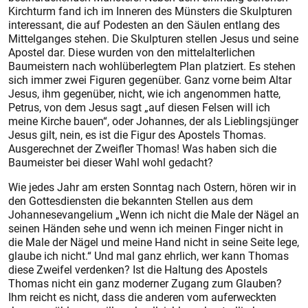
Kirchturm fand ich im Inneren des Münsters die Skulpturen
interessant, die auf Podesten an den Säulen entlang des
Mittelganges stehen. Die Skulpturen stellen Jesus und seine
Apostel dar. Diese wurden von den mittelalterlichen
Baumeistern nach wohlüberlegtem Plan platziert. Es stehen
sich immer zwei Figuren gegenüber. Ganz vorne beim Altar
Jesus, ihm gegenüber, nicht, wie ich angenommen hatte,
Petrus, von dem Jesus sagt „auf diesen Felsen will ich
meine Kirche bauen“, oder Johannes, der als Lieblingsjünger
Jesus gilt, nein, es ist die Figur des Apostels Thomas.
Ausgerechnet der Zweifler Thomas! Was haben sich die
Baumeister bei dieser Wahl wohl gedacht?
Wie jedes Jahr am ersten Sonntag nach Ostern, hören wir in
den Gottesdiensten die bekannten Stellen aus dem
Johannesevangelium „Wenn ich nicht die Male der Nägel an
seinen Händen sehe und wenn ich meinen Finger nicht in
die Male der Nägel und meine Hand nicht in seine Seite lege,
glaube ich nicht.“ Und mal ganz ehrlich, wer kann Thomas
diese Zweifel verdenken? Ist die Haltung des Apostels
Thomas nicht ein ganz moderner Zugang zum Glauben?
Ihm reicht es nicht, dass die anderen vom auferweckten