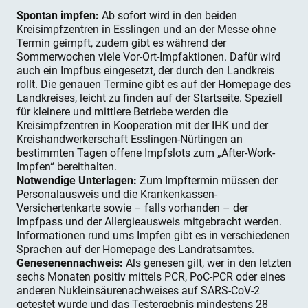
Spontan impfen:
Ab sofort wird in den beiden
Kreisimpfzentren in Esslingen und an der Messe ohne
Termin geimpft, zudem gibt es während der
Sommerwochen viele Vor-Ort-Impfaktionen. Dafür wird
auch ein Impfbus eingesetzt, der durch den Landkreis
rollt. Die genauen Termine gibt es auf der Homepage des
Landkreises, leicht zu finden auf der Startseite. Speziell
für kleinere und mittlere Betriebe werden die
Kreisimpfzentren in Kooperation mit der IHK und der
Kreishandwerkerschaft Esslingen-Nürtingen an
bestimmten Tagen offene Impfslots zum „After-Work-
Impfen“ bereithalten.
Notwendige Unterlagen:
Zum Impftermin müssen der
Personalausweis und die Krankenkassen-
Versichertenkarte sowie – falls vorhanden – der
Impfpass und der Allergieausweis mitgebracht werden.
Informationen rund ums Impfen gibt es in verschiedenen
Sprachen auf der Homepage des Landratsamtes.
Genesenennachweis:
Als genesen gilt, wer in den letzten
sechs Monaten positiv mittels PCR, PoC-PCR oder eines
anderen Nukleinsäurenachweises auf SARS-CoV-2
getestet wurde und das Testergebnis mindestens 28