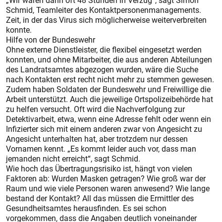
„Wir waren dann oft 48 Stunden in Verzug“, sagt Simon
Schmid, Teamleiter des Kontaktpersonenmanagements.
Zeit, in der das Virus sich möglicherweise weiterverbreiten
konnte.
Hilfe von der Bundeswehr
Ohne externe Dienstleister, die flexibel eingesetzt werden
konnten, und ohne Mitarbeiter, die aus anderen Abteilungen
des Landratsamtes abgezogen wurden, wäre die Suche
nach Kontakten erst recht nicht mehr zu stemmen gewesen.
Zudem haben Soldaten der Bundeswehr und Freiwillige die
Arbeit unterstützt. Auch die jeweilige Ortspolizeibehörde hat
zu helfen versucht. Oft wird die Nachverfolgung zur
Detektivarbeit, etwa, wenn eine Adresse fehlt oder wenn ein
Infizierter sich mit einem anderen zwar von Angesicht zu
Angesicht unterhalten hat, aber trotzdem nur dessen
Vornamen kennt. „Es kommt leider auch vor, dass man
jemanden nicht erreicht“, sagt Schmid.
Wie hoch das Übertragungsrisiko ist, hängt von vielen
Faktoren ab: Wurden Masken getragen? Wie groß war der
Raum und wie viele Personen waren anwesend? Wie lange
bestand der Kontakt? All das müssen die Ermittler des
Gesundheitsamtes herausfinden. Es sei schon
vorgekommen, dass die Angaben deutlich voneinander