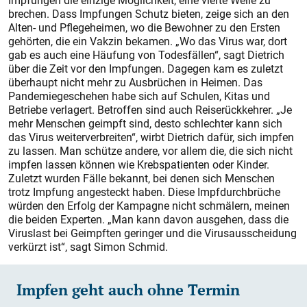
Impfungen die einzige Möglichkeit, eine vierte Welle zu
brechen. Dass Impfungen Schutz bieten, zeige sich an den
Alten- und Pflegeheimen, wo die Bewohner zu den Ersten
gehörten, die ein Vakzin bekamen. „Wo das Virus war, dort
gab es auch eine Häufung von Todesfällen“, sagt Dietrich
über die Zeit vor den Impfungen. Dagegen kam es zuletzt
überhaupt nicht mehr zu Ausbrüchen in Heimen. Das
Pandemiegeschehen habe sich auf Schulen, Kitas und
Betriebe verlagert. Betroffen sind auch Reiserückkehrer. „Je
mehr Menschen geimpft sind, desto schlechter kann sich
das Virus weiterverbreiten“, wirbt Dietrich dafür, sich impfen
zu lassen. Man schütze andere, vor allem die, die sich nicht
impfen lassen können wie Krebspatienten oder Kinder.
Zuletzt wurden Fälle bekannt, bei denen sich Menschen
trotz Impfung angesteckt haben. Diese Impfdurchbrüche
würden den Erfolg der Kampagne nicht schmälern, meinen
die beiden Experten. „Man kann davon ausgehen, dass die
Viruslast bei Geimpften geringer und die Virusausscheidung
verkürzt ist“, sagt Simon Schmid.
Impfen geht auch ohne Termin