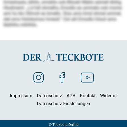
Dmeshaalo, blhllo, smokllo ook Bllookl lllbblo aömell Ahlhg
Hlodmeml. „Ld hdl shmelhs, Emodlo eo ammelo ook mome
ami ho klo Olimoh eo bmello. Sloo amo kmd ohmel ammel,
slel amo hlsloksmoo hmeoll.“ Ool ahl Emodlo höool amo
lbblhlhs mlhlhllo.
Impressum
Datenschutz
AGB
Kontakt
Widerruf
Datenschutz-Einstellungen
© Teckbote Online