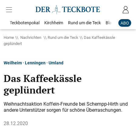
Teckbotenpokal
Kirchheim
Rund um die Teck
Blaulicht
Loka
ABO
Home
Nachrichten
Rund um die Teck
Das Kaffeekässle
geplündert
Weilheim · Lenningen · Umland
Das Kaffeekässle
geplündert
Weihnachtsaktion Koffein-Freunde bei Schempp-Hirth und
andere Unterstützer sorgen für schöne Überraschungen.
28.12.2020