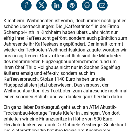
Kirchheim. Weihnachten ist vorbei, doch immer noch gibt es
schöne Überraschungen: Die „Kaffeetrinker“ in der Firma
Schempp-Hirth in Kirchheim haben übers Jahr nicht nur
eifrig ihrer Kaffeesucht gefrönt, sondern auch pünktlich zum
Jahresende ihr Kaffeekässle geplündert. Der Inhalt kommt
wieder der Teckboten-Weihnachtsaktion zugute, worüber wir
uns riesig freuen. Ganz offensichtlich sind die Mitarbeiter
des renommierten Flugzeugbauunternehmens rund um
ihren Chef Thilo Holighaus nicht nur in Sachen Segelflug
äußerst emsig und effektiv, sondern auch im
Kaffeeverbrauch. Stolze 1140 Euro haben uns die
Flugspezialisten jetzt überwiesen. Das verpasst der
Weihnachtsaktion des Teckboten zum Jahresende noch mal
einen schönen Schub, und wir danken ganz herzlich dafür.
Ein ganz lieber Dankesgruß geht auch an ATM Akustik-
Trockenbau-Montage Traute Kiefer in Jesingen. Von dort
erhielten wir eine Finanzspritze in Höhe von 500 Euro.
Herzlich danken wir auch Dr. Gabriele Zeisberger-Schleihauf.
Die Kieferorthopädin hat ihre Praxis am Kirchheimer