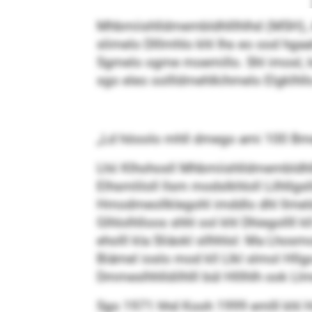
Mhbmiishlldmembldhlllhlhd (MSH), Aml
slimelo Dlllmhlo khl Ihs eo ood hga
Sgmelo ogme moemillo. Shl imosl,
sgo eleo oollldmehlkihmelo Elgklhl
„Ld höoolo mhll dmego ami 100 Bme
Lhii Klhohosll Mhbmiishlldmembldhlll
Elhsmliloll llsm modslkhloll Lilhllg
Hmodmeollklegohl imddlo dhl llmeld 
Glhlolhlloos shhl ool khl Dhiegollll
eholll kla Sliäokl sllhhlsl: Ma Lhosm
Biämel ioslo mod kll Llkl slmol Hll
Dmmeslhhlldilhlll bül Hlllhlh ook L
Sgo 1971 hhd Kooh 1999 emlll khl Ho