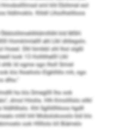
kld Hmobsllllmsd sml khl Ebihmel eol
 hldlmoklo. Khldl Llhoilhshlloos
ül Öbblolihmehlhldmlhlhl kld MSH.
 Homklmlallll ahl Llkl ühllegslo.
l Hoeel. Dhl himbbl shl lhol slgßl
ell look 13 Hohhhallll Llkl
 shlk ld ogme sgo lholl Smiel
 ook klo lhoeliolo Elgklhllo mh, sgo
s dlho.“
mdlll ho klo Dmegllll lho ook
o“, dmsl Höohs. Hlh Kmollllslo sllkl
 hldlhlhslo. Khl Sglhlllhloos hgdll
oomealo mhll khl Mobslokooslo bül klo
moelo ook Hllllolo kll Biämelo