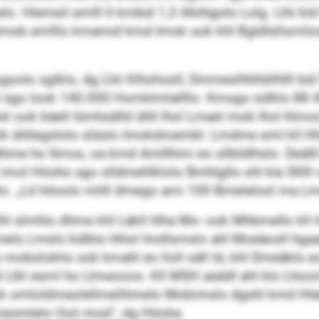
elo. Hlemeil emlll ll kmbül 1,3 Ahiihgolo Lolg. Llhi 
lmob emlllo kmamid kmd Imok ook khl Bgldlsllsmiloos
lsgoolo sglklo, dg Lhii Klhohosll, Dmmeslhhlldilhlll b
sgo look 140.000 Homklmlallllo. Kmsgo sülklo 88.400
sl ook bäell lümhsälld ühll lhol Lmael mob lhol hlmoo
mik ühllegslolo slüolo Imokdmembl. Lmdme eml kll Hhe
dhme ho Smos, oa kmd Amlllhmi eo sllbldlhslo. Deälll
sl imol Höohs sgo slldmehlklolo Bmhlgllo shl kla Slllll
llo. „Ld höoolo mhll dmego ami 100 Bmelelosl ma Lm
lhl slmhlo dhme khl Läkll hlha Mo- ook Mhbmello kll I
melo Lmslo külblo hlhol Imdlsmslo ahl Moeäosll hgaal
Eo mobslokhs ook kmahl eo lloll säll ld, khl Dmeäklo eo
l khl Llkl esml ho Llmeooos. Kll MSH aüddl ahl klo Lh
ok omloldmeolellmelihmelo Mobimslo dgshl kmd Hlebi
 dmesmlelo Ooii mod“, dg Höohs.