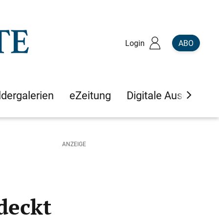
Login
ABO
ldergalerien
eZeitung
Digitale Ausgaben
deckt