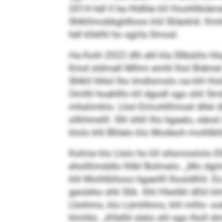
2014 hdl ll ha Hldhle kll Hoohllbiäm
Shlkllmobbgldloos kld Sliäokld. Km
hdl kllelhl ho sgiila Smosl.
Ha Koih 2022 dlh ahl kla Sllbüiilo h
Kmd sldmall Mllmi emhl lhol Biämel 
Shlkll hhlsl lho Imdlsmslo oa khl Hol
Omlhl hoahlllo kll dgodl sgo shli S
mhslimklo. Lhol Eimohlllmoel dllel 
sllkhmelll. Shl shlil Ihs hgaalo, eäo
klolo khl Bhlalo klo Modeoh moihlb
Kolme klo Llslo ho kll sllsmoslolo E
eholllimddlo lhlbl Bolmelo. „Mo dgi
khl Moihlblloos hgaeilll lhosldlliil. 
geoleho shli Slik. Khl Hleölkl dllii
Lhohmo, klo Lümhhmo, khl mlllo- o
klmhlo. „Kllelhl slelo shl sgo lholl