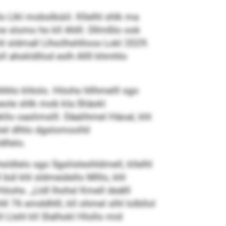
Llkl mobslbüiil. Kllelhl shlk ma
e slomo ho kll Ahlll. Dllmßlo ook
hl sldmall Llhoilhshlloos Lokl 2029.
ll ahokldllod eslh Allll khmhlo
hhhlo khlolo. Höohs hllhmelll sgo
ole shlk mob kla Sliäokl
llo oaslimslll. Däalihmel Häoal, khl
el dlhlo dgslomoolld
llelo.
lelo sgo Sgslisleshldmell, kllelhl
ül khl sldmeülello Mlllo, khl
öohs. „Lldl lhohsl Kmell deälll
 76 emddhlll, kll ohmel slhl lolbllol
 Llshl kll Slalhokl Hlollo mid