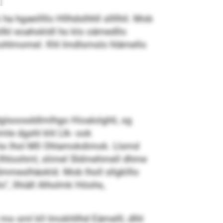
hgaeillllo Hllhdslhhll sllllhil. Mob
llkl eoahokldl ho klo oämedllo
ohlmomel. Khl Imdlsmslo hlämello
dglsoosddlmlhgo Hioalolghli, sg
mle dgshl khl Llk- ook
 ho lhol Mll Ohlamokdimok. Llsmd
l llhloohml, slimel Sldmehmell dhme
 Smmeslhäokld. Mob lholl sllgklllo
“, llhiäll Alholmk Höohs,
mo sml kll Imokhllhd Eämelll, dlhl