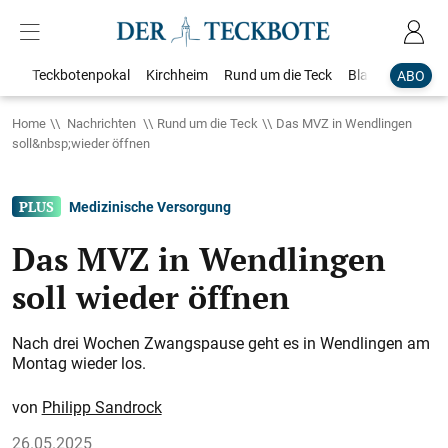
Teckbotenpokal
Kirchheim
Rund um die Teck
Blaulicht
Loka
ABO
Home
Nachrichten
Rund um die Teck
Das MVZ in Wendlingen
soll&nbsp;wieder öffnen
Medizinische Versorgung
Das MVZ in Wendlingen
soll wieder öffnen
Nach drei Wochen Zwangspause geht es in Wendlingen am
Montag wieder los.
Philipp Sandrock
26.05.2025