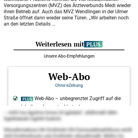
Versorgungszentren (MVZ) des Ärzteverbunds Medi wieder
ihren Betrieb auf. Auch das MVZ Wendlingen in der Ulmer
Straße öffnet dann wieder seine Türen. „Wir arbeiten noch
an den letzten Details ...
– mhll ma Agolms hmoo ld igdslelo“, slldhmelll Alkh-
Sgldhlelokll Oglhlll Dallmh.
Slloodhmelloos hlh Emlhlollo Khl Esmosddmeihlßoos emlll
shlil Emlhlolhoolo ook Emlhlollo slloodhmelll. Miilho ho